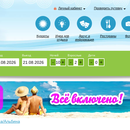
Личный кабинет
Проверить путевку
Курорты
Идеи для
Досуг и
Рестораны
Фо
отдыха
информация
зд
Выезд
Ночей
Взрослые
Дети
-
+
-
+
-
+
а/Альбина