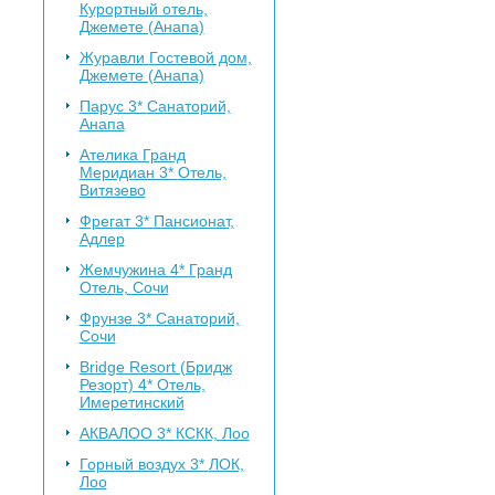
Курортный отель,
Джемете (Анапа)
Журавли
Гостевой дом,
Джемете (Анапа)
Парус 3*
Санаторий,
Анапа
Ателика Гранд
Меридиан 3*
Отель,
Витязево
Фрегат 3*
Пансионат,
Адлер
Жемчужина 4*
Гранд
Отель, Сочи
Фрунзе 3*
Санаторий,
Сочи
Bridge Resort (Бридж
Резорт) 4*
Отель,
Имеретинский
АКВАЛОО 3*
КСКК, Лоо
Горный воздух 3*
ЛОК,
Лоо