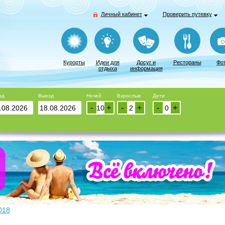
Личный кабинет
Проверить путевку
Курорты
Идеи для
Досуг и
Рестораны
Фо
отдыха
информация
зд
Выезд
Ночей
Взрослые
Дети
-
+
-
+
-
+
018