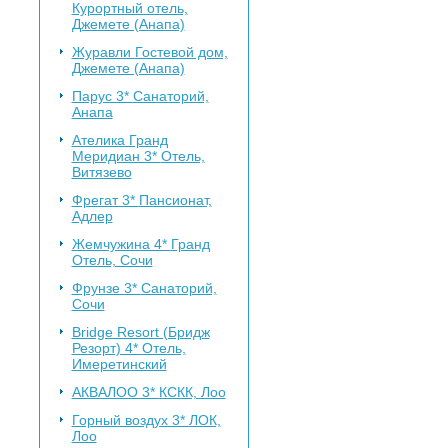
Курортный отель,
Джемете (Анапа)
Журавли
Гостевой дом,
Джемете (Анапа)
Парус 3*
Санаторий,
Анапа
Ателика Гранд
Меридиан 3*
Отель,
Витязево
Фрегат 3*
Пансионат,
Адлер
Жемчужина 4*
Гранд
Отель, Сочи
Фрунзе 3*
Санаторий,
Сочи
Bridge Resort (Бридж
Резорт) 4*
Отель,
Имеретинский
АКВАЛОО 3*
КСКК, Лоо
Горный воздух 3*
ЛОК,
Лоо