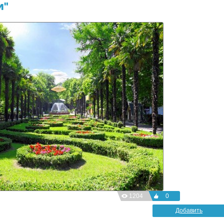
и"
1204
0
Добавить
фотографию