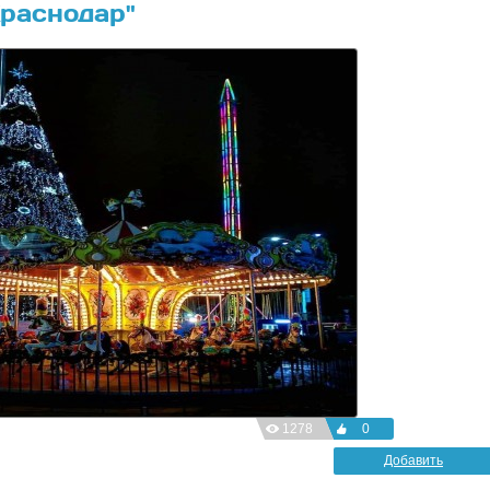
раснодар"
1278
0
Добавить
фотографию