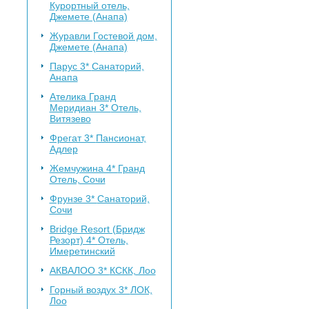
Курортный отель,
Джемете (Анапа)
Журавли
Гостевой дом,
Джемете (Анапа)
Парус 3*
Санаторий,
Анапа
Ателика Гранд
Меридиан 3*
Отель,
Витязево
Фрегат 3*
Пансионат,
Адлер
Жемчужина 4*
Гранд
Отель, Сочи
Фрунзе 3*
Санаторий,
Сочи
Bridge Resort (Бридж
Резорт) 4*
Отель,
Имеретинский
АКВАЛОО 3*
КСКК, Лоо
Горный воздух 3*
ЛОК,
Лоо