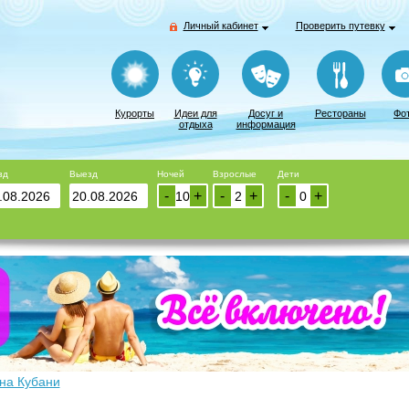
Личный кабинет
Проверить путевку
Курорты
Идеи для
Досуг и
Рестораны
Фо
отдыха
информация
зд
Выезд
Ночей
Взрослые
Дети
-
+
-
+
-
+
на Кубани