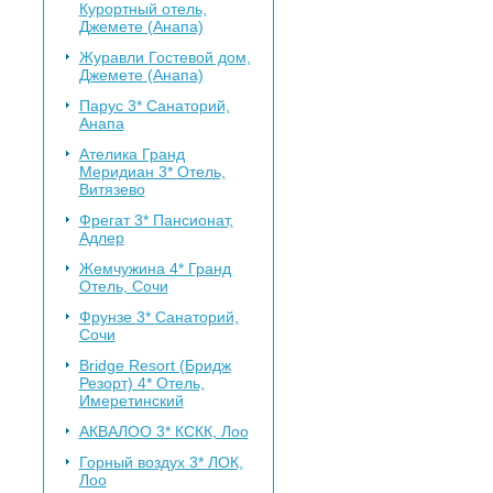
Курортный отель,
Джемете (Анапа)
Журавли
Гостевой дом,
Джемете (Анапа)
Парус 3*
Санаторий,
Анапа
Ателика Гранд
Меридиан 3*
Отель,
Витязево
Фрегат 3*
Пансионат,
Адлер
Жемчужина 4*
Гранд
Отель, Сочи
Фрунзе 3*
Санаторий,
Сочи
Bridge Resort (Бридж
Резорт) 4*
Отель,
Имеретинский
АКВАЛОО 3*
КСКК, Лоо
Горный воздух 3*
ЛОК,
Лоо