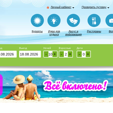
Личный кабинет
Проверить путевку
Курорты
Идеи для
Досуг и
Рестораны
Фо
отдыха
информация
зд
Выезд
Ночей
Взрослые
Дети
-
+
-
+
-
+