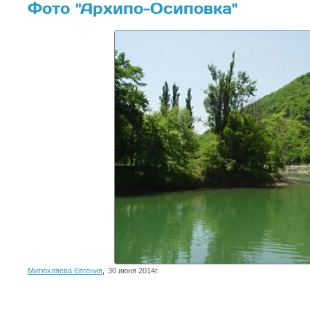
Фото "Архипо-Осиповка"
Митюхляева Евгения
,
30 июня 2014г.