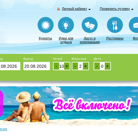
Личный кабинет
Проверить путевку
Курорты
Идеи для
Досуг и
Рестораны
Фо
отдыха
информация
зд
Выезд
Ночей
Взрослые
Дети
-
+
-
+
-
+
крае