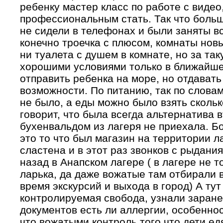
ребенку мастер класс по работе с видео
профессиональным стать. Так что большо
не сидели в телефонах и были заняты в
конечно троечка с плюсом, комнаты новы
ни туалета с душем в комнате, но за так
хорошими условиями только в ближайше
отправить ребенка на море, но отдавать 
возможности. По питанию, так по словам
не было, а еды можно было взять скольк
говорит, что была всегда альтернатива в
бухенвальдом из лагеря не приехала. Б
это то что был магазин на территории л
сластена и в этот раз звонков с рыдания
назад в Анапском лагере ( в лагере не т
ларька, да даже вожатые там отбирали 
время экскурсий и выхода в город) А тут
контролируемая свобода, узнали заран
документов есть ли аллергии, особеннос
что вожатыми контроль того что дети ед