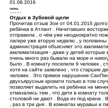
01.08.2016
галка.
Отдых в Зубовой щели
Прочитав отзыв Зои от 04.01.2015 долго
ребёнка в Атлант . Начитавших восторж
отправила , о чём уже неоднократно пож
лагере уже вторую неделю , у половины 
администрация объясняет это акклимати
акклиматизация - даже у детей которые 
очень много раз бывали на море и никог
было . В комнату поселили 9 человек , с
хотя на сайте заявлено , что старшие де
человек . Это прямое нарушение СанПин
двухъярусные кровати только в том слу
позволяет выделить на ребёнка не менее 
отмазались тем , что дети в комнату тол
столовой не дают . Вода из под крана . 
, раз в три дня . В комнатах муравьи и 