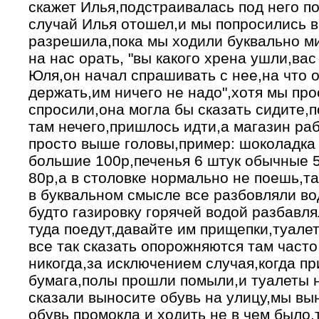
скажет Илья,подстраивалась под него п
случай Илья отошел,и мы попросились в
разрешила,пока мы ходили буквально ми
на нас орать, "вы какого хрена ушли,вас
Юля,он начал спрашивать с нее,на что о
держать,им ничего не надо",хотя мы про
спросили,она могла бы сказать сидите,п
там нечего,пришлось идти,а магазин раб
просто выше головы,пример: шоколадка
большие 100р,печенья 6 штук обычные 5
80р,а в столовке нормально не поешь,т
в буквальном смысле все разбовляли в
будто газировку горячей водой разбавля
туда поедут,давайте им прищепки,туалет
все так сказать опорожняются там часто
никогда,за исключением случая,когда п
бумага,полы прошли помыли,и туалеты 
сказали выносите обувь на улицу,мы вы
обувь промокла и ходить не в чем было