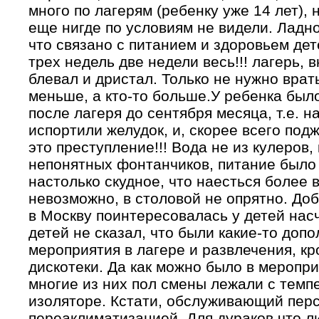
много по лагерям (ребенку уже 14 лет),
еще нигде по условиям не видели. Ладно
что связано с питанием и здоровьем дете
трех недель две недели весь!!! лагерь, 
блевал и дристал. Только не нужно врать
меньше, а кто-то больше.У ребенка был
после лагеря до сентября месяца, т.е. н
испортили желудок, и, скорее всего под
это преступление!!! Вода не из кулеров, 
непонятных фонтанчиков, питание было
настолько скудное, что наесться более
невозможно, в столовой не опрятно. Доб
в Москву поинтересовалась у детей насч
детей не сказал, что были какие-то до
мероприятия в лагере и развлечения, к
дискотеки. Да как можно было в меропри
многие из них пол смены лежали с темп
изоляторе. Кстати, обслуживающий пер
переаклиматизацией. Для дураков что л