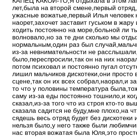
КАПЕЦ КАКОЙ-ТО,Я отдыхала в этом лаг
лет,была на второй смене,первый отряд
ужасные вожатые,первый Илья человек 
наорет,захочет заставит гуськом в жару
ходить постоянно на море,больной ли ты
волновало,но за те дни сколько мы отды
нормальным,один раз был случай,мальчи
из-за невнимательности не расслышали,
было,переспросили,так он на них наора
потом психовал и постоянно пугал отсут
лишил мальчиков дискотеки,они просто 
сцене,так он их всех собрал,наорал,и з
то что у половины температура была,то
саму из-за еды постоянно тошнило,и ко
сказал,из-за того что из строя кто-то в
сказала садится не буду,мне плохо,на ч
сядешь весь отряд будет без дискотеки и
нельзя было,у него также были любимчи
нас вторая вожатая была Юля,это просто 