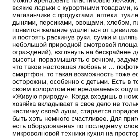
можно арендовать пластиковые лежаки, 
всякие ларьки с курортными товарами, 
магазинчики с продуктами, аптеки, туале
дынями, персиками, овощами, хлебом, пи
появится желание удалиться от цивилиз
и постоять раскинув руки, сумки и шляп
небольшой природной смотровой площад
ограждений), взглянуть на бескрайнее 
высоты, поразмышлять о вечном, задума
что такое настоящая любовь и … пофотк
смартфон, то такая возможность тоже ес
осторожны, особенно с детьми. Есть в т
своим колоритом непередаваемых ощущ
«Живую природу». Когда входишь в номе
хозяйка вкладывает в свое дело не толь
частичку своей души, старается порадов
быть хоть немного счастливее. Для при
есть оборудованная по последнему слов
микроволновой техники кухня на просто