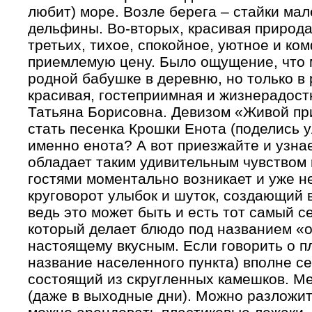
любит) море. Возле берега – стайки мал
дельфины. Во-вторых, красивая природа
третьих, тихое, спокойное, уютное и ко
приемлемую цену. Было ощущение, что м
родной бабушке в деревню, но только в
красивая, гостеприимная и жизнерадост
Татьяна Борисовна. Девизом «Живой пр
стать песенка Крошки Енота (поделись 
именно енота? А вот приезжайте и узна
обладает таким удивительным чувством 
гостями моментально возникает и уже н
круговорот улыбок и шуток, создающий 
ведь это может быть и есть тот самый с
который делает блюдо под названием «о
настоящему вкусным. Если говорить о п
название населенного пункта) вполне с
состоящий из скругленных камешков. Ме
(даже в выходные дни). Можно разложит