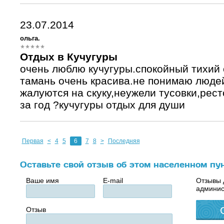
23.07.2014
ольга.
Отдых в Кучугуры
очень люблю кучугуры.спокойный тихий 
тамань очень красива.не понимаю люде
жалуются на скуку,неужели тусовки,рес
за год ?кучугуры отдых для души
Первая
<
4
5
6
7
8
>
Последняя
Оставьте свой отзыв об этом населенном пу
Ваше имя
E-mail
Отзывы 
админис
Отзыв