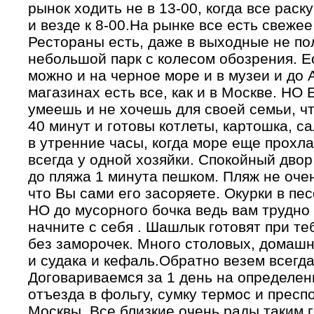
рынок ходить не в 13-00, когда все раску
и везде к 8-00.На рынке все есть свеже
Рестораны есть, даже в выходные не по
небольшой парк с колесом обозрения. Е
можно и на черное море и в музеи и до 
магазинах есть все, как и в Москве. НО
умеешь и не хочешь для своей семьи, чт
40 минут и готовы котлеты, картошка, са
в утренние часы, когда море еще прохл
всегда у одной хозяйки. Спокойный двор 
до пляжа 1 минута пешком. Пляж не очень
что Вы сами его засоряете. Окурки в пес
НО до мусорного бочка ведь вам трудно 
начните с себя . Шашлык готовят при те
без заморочек. Много столовых, домашни
и судака и кефаль.Обратно везем всегда
Договариваемся за 1 день на определен
отъезда в фольгу, сумку термос и пресп
Москвы. Все близкие очень рады таким 