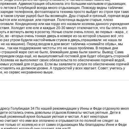
напряжения. Администрация объяснила это большим наплывом отдыхающих.
о летом в Голубицкой всегда много отдыхающих. Повсюду видны таблички:
 зарядке телефонов, фотоаппарата техника просто выйдет из строя при таки
 в таком случае ущерб был бы возмещён. Душ старый и грязный, горячая вод
льётся или холодная ,или горячая. Полотенца выдали старые, плохо
зговали. Кондиционер или как гордо его назвали хозяева данного учреждени
ствия. Холодит еле-еле и каждые 20-30 минут отключается, что бы опять его
ть и воткнуть вилку в розетку. Ночью спали очень плохо, во первых –жара , с
о, во –вторых очень тонкая дверь в номере из-за которой слышно всё ,что
ько раз утром будили настойчивым стуком в дверь,спрашивали: не наша ли
не на машине). Перед входом в дом висит табличка «снимайте обувь», мы
ны , так как поддержание чистоты это не наша проблема. В первые дни
по страшной жаре сил не было, ближайшие дома были заняты. Вывод: Сама
 приедем сюда ещё, но вышеупомятый гостевой дом будет обходить стороной
 Хозяева не выполняют своих обязательств по обеспечению горячей водой,
емых условий для отдыха. Если вы заявляете услуги по обеспечению горячей
ставлять на должном уровне. А трудностей у всех хватает. Совет: учитесь у
е, но сервис несравненно выше.
адресу Голубицкая 34 По нашей рекомендации у Инны и Феди отдохнуло мног
и дети остались очень довольны отдыхом.Комнаты чистые,уютные. Дети в
еный.ухоженный.кухня большая уютная и чистая. А вот некоторые
но считают что ими все оплачено и отрываются по полной не следят за
 не только от хозяев,но и от самих отдыхающих Мы благодарны Инне и Феди
 и комфорт который они создают для нас!!!