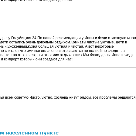
адресу Голубицкая 34 По нашей рекомендации у Инны и Феди отдохнуло мног
и дети остались очень довольны отдыхом.Комнаты чистые,уютные. Дети в
еный.ухоженный.кухня большая уютная и чистая. А вот некоторые
но считают что ими все оплачено и отрываются по полной не следят за
 не только от хозяев,но и от самих отдыхающих Мы благодарны Инне и Феди
 и комфорт который они создают для нас!!!
ья всем советую Чисто, уютно, хозяева живут рядом, все проблемы решаются
ом населенном пункте