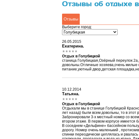
Отзывы об отдыхе в
Отзывы
Выберите город:
26.05.2015
Екатерина.
Отдых в Голубицкой
станица Голубицкая,Озёрный переулок 2а,г
довольны.Отличные хозяева,очень милые 
питание,уютный двор,детская площадка,не д
10.12.2014
Татьяна.
Отдых в Голубицкой
Отдыхали мы в станице Голубицкой Краснода
лет назад) были всем довольны, то в этот 
Забронировали 3-х местный номер со всеми
втором этаже. В первом корпусе имеется б
В соседнем «Дельфине» бассейном пользую
дорогу. Номер очень маленький , протиски
спинки переодически цеплялась и рвалась 
отключали, пропадала и вода из крана. Даж