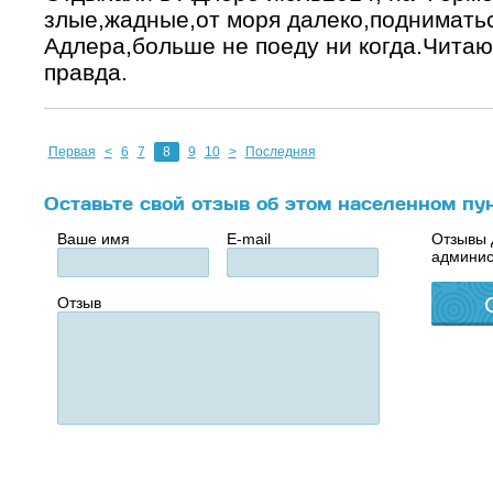
злые,жадные,от моря далеко,подниматься
Адлера,больше не поеду ни когда.Чита
правда.
Первая
<
6
7
8
9
10
>
Последняя
Оставьте свой отзыв об этом населенном пу
Ваше имя
E-mail
Отзывы 
админис
Отзыв