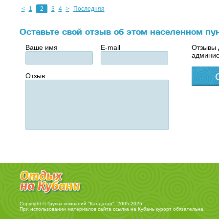
<
1
2
3
4
>
Последняя
Оставьте свой отзыв об этом населенном пу
Ваше имя
E-mail
Отзывы 
админис
Отзыв
Copyright © Группа компаний "Кандагар", 2005-2026
При использовании материалов сайта ссылка на
Кубань курорт
обязательна.