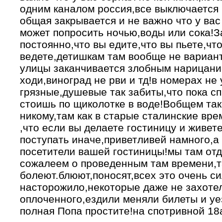
одним каналом россия,все выключается 
общая закрывается и не важно что у вас
может попросить ночью,воды или сока!З
постоянно,что вы едите,что вы пьете,что
ведете,детишкам там вообще не вариант
улицы заканчивается злобным нарицание
ходи,виноград не рви и тд!в номерах не
грязные,душевые так забиты,что пока с
стоишь по щиколотке в воде!Вобщем та
никому,там как в старые сталинские вре
,что если вы делаете гостиницу и живет
поступать иначе,приветливей намного,а
посетители вашей гостиницы!мы там отд
сожалеем о проведенным там времени,т
болеют.блюют,поносят,всех это очень с
насторожило,некоторые даже не захотел
оплоченного,ездили меняли билеты и уе
полная Попа простите!на спотривной 18