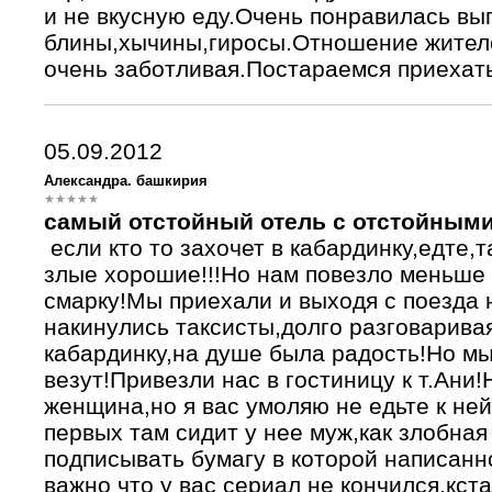
и не вкусную еду.Очень понравилась вып
блины,хычины,гиросы.Отношение жителе
очень заботливая.Постараемся приехат
05.09.2012
Александра. башкирия
самый отстойный отель с отстойным
если кто то захочет в кабардинку,едте,
злые хорошие!!!Но нам повезло меньше 
смарку!Мы приехали и выходя с поезда 
накинулись таксисты,долго разговаривая
кабардинку,на душе была радость!Но мы
везут!Привезли нас в гостиницу к т.Ани
женщина,но я вас умоляю не едьте к ней
первых там сидит у нее муж,как злобная
подписывать бумагу в которой написанно
важно что у вас сериал не кончился,кста