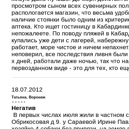
просмотром сыном всех сувенирных пола
распологается магазин, что весьма удо
наличие стоянки было одним из критери
аптека. Кто ищет гостиницу в Кабардинк
непожалеете. По поводу пляжей в Кабард
купались уже дети с лагерей, набережну
работает, море чистое и ничем непахнет
неповерил, все последствия ливня были
х дней, работали даже ночью, так что н
первозданном виде - это для тех, кто ещ
18.07.2012
Татьяна. Воронеж
Негатив
В первых числах июля жили в частном с
Обрикосовая д 9. у Сараевой Ирине Павл
хозяйке 4 собаки без привязи, на земле 