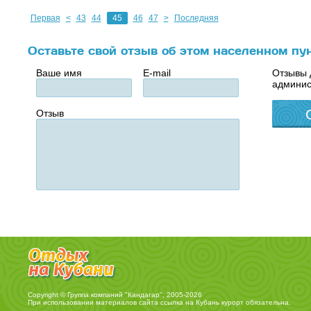
Первая
<
43
44
45
46
47
>
Последняя
Оставьте свой отзыв об этом населенном пу
Ваше имя
E-mail
Отзывы 
админис
Отзыв
Copyright © Группа компаний "Кандагар", 2005-2026
При использовании материалов сайта ссылка на
Кубань курорт
обязательна.