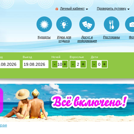
Личный кабинет
Проверить путевку
Курорты
Идеи для
Досуг и
Рестораны
Фо
отдыха
информация
зд
Выезд
Ночей
Взрослые
Дети
-
+
-
+
-
+
крае