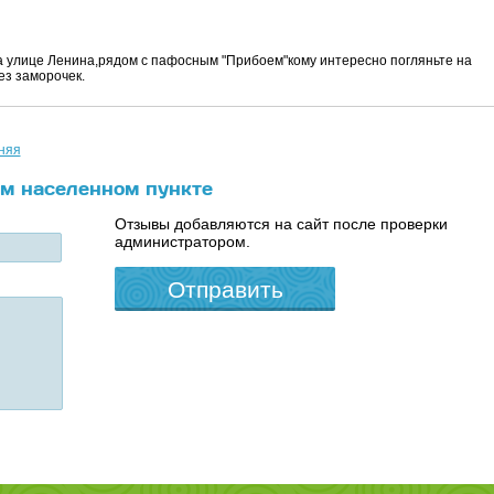
а улице Ленина,рядом с пафосным "Прибоем"кому интересно погляньте на
ез заморочек.
няя
ом населенном пункте
Отзывы добавляются на сайт после проверки
администратором.