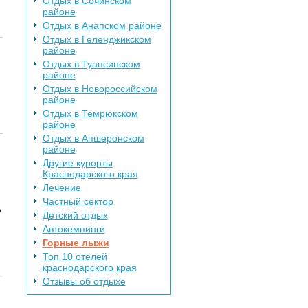
Отдых в Сочинском
районе
Отдых в Анапском районе
Отдых в Геленджикском
районе
Отдых в Туапсинском
районе
Отдых в Новороссийском
районе
Отдых в Темрюкском
районе
Отдых в Апшеронском
районе
Другие курорты
Краснодарского края
Лечение
Частный сектор
у
Детский отдых
Автокемпинги
Горные лыжи
Топ 10 отелей
краснодарского края
Отзывы об отдыхе