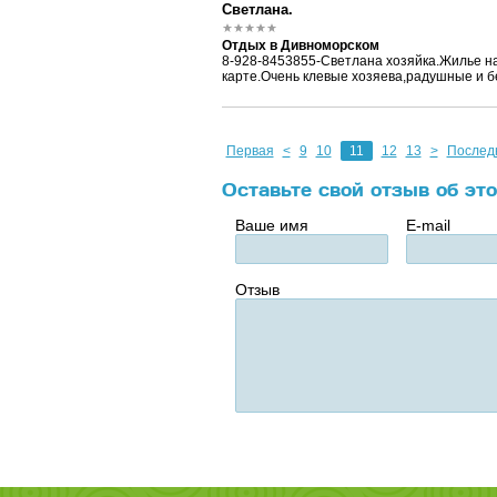
Светлана.
Отдых в Дивноморском
8-928-8453855-Светлана хозяйка.Жилье н
карте.Очень клевые хозяева,радушные и б
Первая
<
9
10
11
12
13
>
Послед
Оставьте свой отзыв об эт
Ваше имя
E-mail
Отзыв