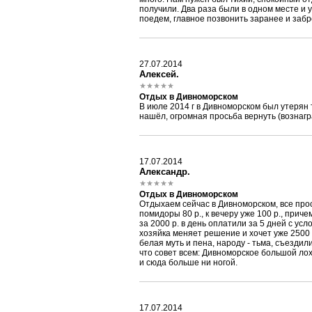
получили. Два раза были в одном месте и у
поедем, главное позвонить заранее и заб
27.07.2014
Алексей.
Отдых в Дивноморском
В июле 2014 г в Дивноморском был утерян
нашёл, огромная просьба вернуть (вознагр
17.07.2014
Александр.
Отдых в Дивноморском
Отдыхаем сейчас в Дивноморском, все прос
помидоры 80 р., к вечеру уже 100 р., приче
за 2000 р. в день оплатили за 5 дней с ус
хозяйка меняет решение и хочет уже 2500 р
белая муть и пена, народу - тьма, съездил
что совет всем: Дивноморское большой лох
и сюда больше ни ногой.
17.07.2014