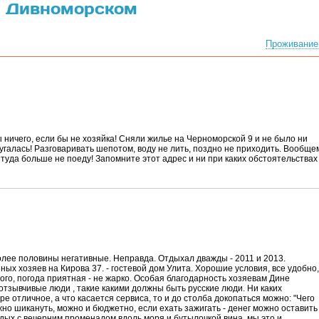
в Дивноморском
Проживание
ничего, если бы не хозяйка! Сняли жилье на Черноморской 9 и не было ни
ругалась! Разговаривать шепотом, воду не лить, поздно не приходить. Вообще
 туда больше не поеду! Запомните этот адрес и ни при каких обстоятельствах
олее половины негативные. Неправда. Отдыхал дважды - 2011 и 2013.
х хозяев на Кирова 37. - гостевой дом Улита. Хорошие условия, все удобно,
ного, погода приятная - не жарко. Особая благодарность хозяевам Дине
тзывчивые люди , такие какими должны быть русские люди. Ни каких
е отличное, а что касается сервиса, то и до столба докопаться можно: "Чего
жно шикануть, можно и бюджетно, если ехать зажигать - денег можно оставить
дых с вечерним променадом вдоль моря и бутылочкой вина, мы это и