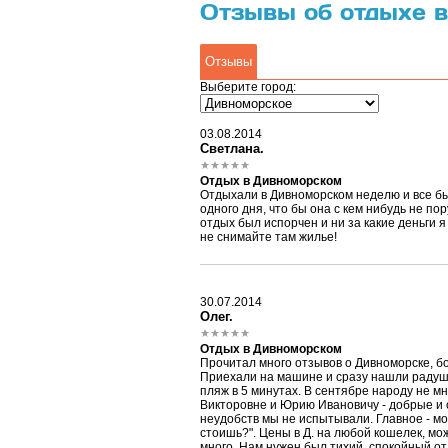
Отзывы об отдыхе 
Отзывы
Выберите город:
03.08.2014
Светлана.
Отдых в Дивноморском
Отдыхали в Дивноморском неделю и все бы 
одного дня, что бы она с кем нибудь не по
отдых был испорчен и ни за какие деньги я
не снимайте там жилье!
30.07.2014
Олег.
Отдых в Дивноморском
Прочитал много отзывов о Дивноморске, б
Приехали на машине и сразу нашли радушны
пляж в 5 минутах. В сентябре народу не м
Викторовне и Юрию Ивановичу - добрые и о
неудобств мы не испытывали. Главное - мор
стоишь?". Цены в Д. на любой кошелек, мо
много. Нам нужен был тихий, спокойный от