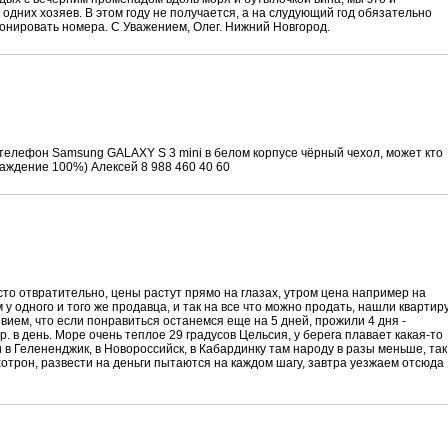
 одних хозяев. В этом году не получается, а на слудующий год обязательно
ронировать номера. С Уважением, Олег. Нижний Новгород.
 телефон Samsung GALAXY S 3 mini в белом корпусе чёрный чехол, может кто
аждение 100%) Алексей 8 988 460 40 60
то отвратительно, цены растут прямо на глазах, утром цена например на
м у одного и того же продавца, и так на все что можно продать, нашли квартир
ловием, что если понравиться останемся еще на 5 дней, прожили 4 дня -
. в день. Море очень теплое 29 градусов Цельсия, у берега плавает какая-то
и в Гелененджик, в Новороссийск, в Кабардинку там народу в разы меньше, так
отрон, развести на деньги пытаются на каждом шагу, завтра уезжаем отсюда