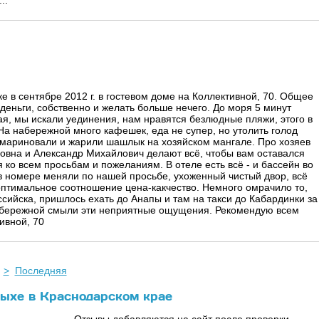
..
 в сентябре 2012 г. в гостевом доме на Коллективной, 70. Общее
 деньги, собственно и желать больше нечего. До моря 5 минут
я, мы искали уединения, нам нравятся безлюдные пляжи, этого в
На набережной много кафешек, еда не супер, но утолить голод
 мариновали и жарили шашлык на хозяйском мангале. Про хозяев
новна и Александр Михайлович делают всё, чтобы вам оставался
 ко всем просьбам и пожеланиям. В отеле есть всё - и бассейн во
 в номере меняли по нашей просьбе, ухоженный чистый двор, всё
ю, оптимальное соотношение цена-какчество. Немного омрачило то,
ссийска, пришлось ехать до Анапы и там на такси до Кабардинки за
 набережной смыли эти неприятные ощущения. Рекомендую всем
ивной, 70
>
Последняя
дыхе в Краснодарском крае
Отзывы добавляются на сайт после проверки