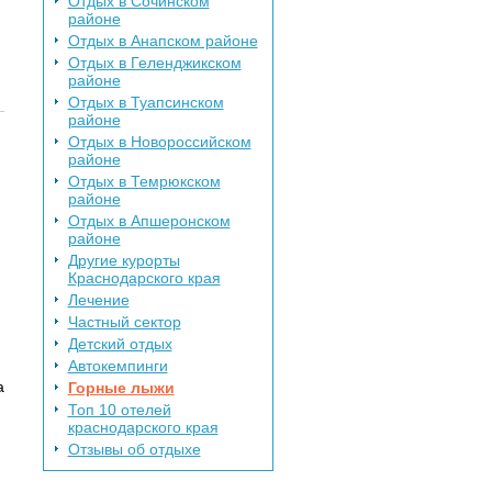
Отдых в Сочинском
районе
Отдых в Анапском районе
Отдых в Геленджикском
районе
Отдых в Туапсинском
районе
Отдых в Новороссийском
районе
Отдых в Темрюкском
районе
Отдых в Апшеронском
районе
Другие курорты
Краснодарского края
Лечение
Частный сектор
Детский отдых
Автокемпинги
а
Горные лыжи
Топ 10 отелей
краснодарского края
Отзывы об отдыхе