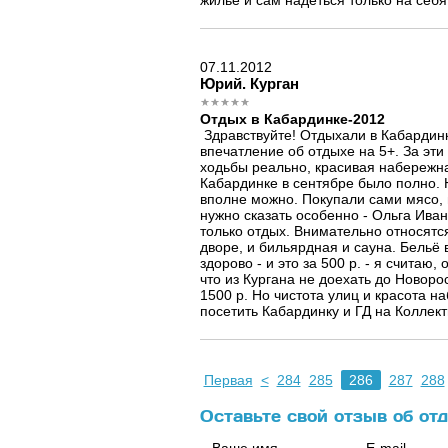
жильё и сам надеться только на себя.
07.11.2012
Юрий. Курган
Отдых в Кабардинке-2012
Здравствуйте! Отдыхали в Кабардинке
впечатление об отдыхе на 5+. За эти
ходьбы реально, красивая набережна
Кабардинке в сентябре было полно. 
вполне можно. Покупали сами мясо,
нужно сказать особенно - Ольга Ива
только отдых. Внимательно относятся
дворе, и бильярдная и сауна. Бельё
здорово - и это за 500 р. - я счита
что из Кургана не доехать до Новоро
1500 р. Но чистота улиц и красота
посетить Кабардинку и ГД на Коллект
Первая
<
284
285
286
287
288
Оставьте свой отзыв об от
Ваше имя
E-mail