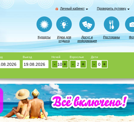
Личный кабинет
Проверить путевку
Курорты
Идеи для
Досуг и
Рестораны
Фо
отдыха
информация
зд
Выезд
Ночей
Взрослые
Дети
-
+
-
+
-
+