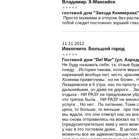
Владимир. Х-Мансийск
гостевой дом "Звезда Киммерика"
Просто мужикам в отпуске без раслаб
тобой следит постоянно зорький глаз
11.11.2012
Инкогнито. Большой город
Гостевой дом "Del Mar" (ул. Аэрод
Не буду называть себя, т.к. отзыв бу
поеду... История такова, хотите верьт
нареканий вообще нет, чисто, красиво
Хозяева приветливы.. но не более.. 
Лазаревское в 6 утра, нас по-просту 
дальнейшем, оч даже не дорого... За
отдыха - НИ РАЗУ не предложили убр
что тряпка была... НИ РАЗУ не менял
услуги... Но нет... По питанию, Томе
цена, то больше, то меньше.. при том
мы ждали, что они отвезут нас на вокз
мы снова отправились на вокзал на так
(предусмотрительно взяв у него визитк
у нас в это гостевом доме... В цело
моменты все же администрации госте