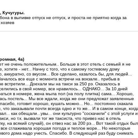
, Кучугуры.
она в выпивке отпуск не отпуск, и проста не приятно когда за
 хозяев
ромная, 4а)
дет не очень положительным.. Больше в этот отель с семьей я не
е, хотите - нет... Начну с того, что к самому гостевому дому
, аккуратно, со вкусом... Все сделано, казалось бы, для людей...
Началось все еще с момента встречи на вокзале.. прибыв в
не встретили... Доехали мы на такси за 250 рэ. Оказалось в
селились в свой номер, все нравилось... ОДНАКО... За 10 дней
аться в номере, жена мыла пол (на полу плитка) сама... Хорошо,
ась постель... Мы все ждали, когда же они предложат заявленные
 спасибо, готовит хорошо, кушать можно... Но... постоянно скакала
, что заказывали почти всегда одно и то же... И в самом конце, когд
ал... как обещали...увы... они культурно "соскачили" с этой услуги и
си, но т.к. вызвали тог же таксиста, что привез нас в отель
у, на всякий случай), он отвез нас за 200 рэ... Вот такой отдых был
м, все сглаживала хорошая погода и теплое море... Но некоторые
вого дома надо учесть. Спасибо. В следующий раз буду снимать