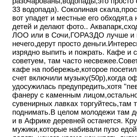
разочарованы,водопады,это просто 
33 водопада). Соколиная скала,прос
вот упадет и местные его обходят,а
детей и делают фото.. Аквапарк,схо
ЛОО или в Сочи,ГОРАЗДО лучше и 
нечего,дерут просто деньги.Интерес
изрядно выпить и пожрать. Кафе и 
советуем, там часто несвежее.Сове
кафе на побережье,которое посетил
счет включили музыку(50р),когда о
удосужилась предупредить,хотя "пев
фанеру с каменным лицом,остально
сувенирных лавках торгуйтесь,там т
поднимать.В целом молодежи там де
и в Африке деревней останется. Кру
мужики,которые набивали пузо едой