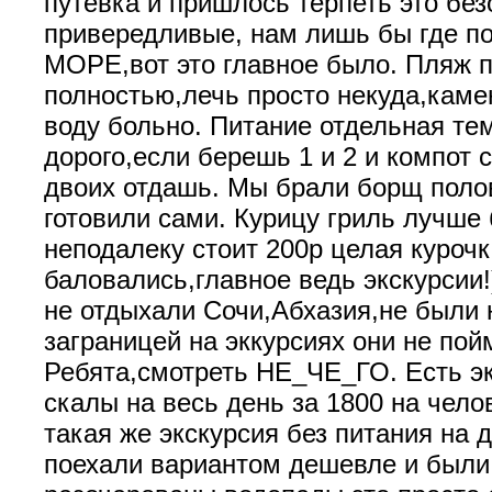
путевка и пришлось терпеть это бе
привередливые, нам лишь бы где по
МОРЕ,вот это главное было. Пляж 
полностью,лечь просто некуда,каме
воду больно. Питание отдельная те
дорого,если берешь 1 и 2 и компот 
двоих отдашь. Мы брали борщ полов
готовили сами. Курицу гриль лучше 
неподалеку стоит 200р целая курочк
баловались,главное ведь экскурсии!
не отдыхали Сочи,Абхазия,не были 
заграницей на эккурсиях они не пой
Ребята,смотреть НЕ_ЧЕ_ГО. Есть э
скалы на весь день за 1800 на чело
такая же экскурсия без питания на 
поехали вариантом дешевле и были