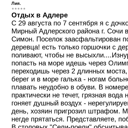
Лия.
Отдых в Адлере
С 29 августа по 7 сентября я с дочк
Мирный Адлерского района г. Сочи в
Симон. Поселок заасфальтирован по
деревца! есть только горшочки с д
поливают, чтобы не высыхли....Изн
попасть на море идешь через Олим
переходишь через 2 длинных моста,
берег и в море галька - ногам больн
плавать неудобно в обуви. В номере
практически не течет, грязная вода 
гоняет душный воздух - нерегулируе
день, хозяин пригрозил штрафом. М
негде прятаться. Представляете, по
В столовых "Сели-поели" обсчитыва