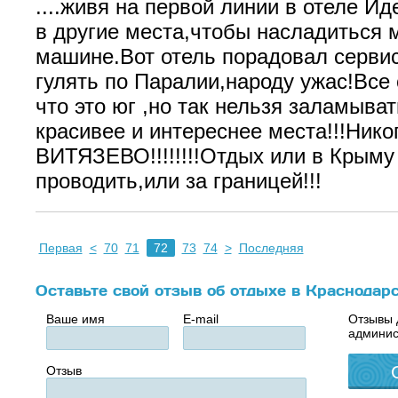
....живя на первой линии в отеле И
в другие места,чтобы насладиться 
машине.Вот отель порадовал сервис
гулять по Паралии,народу ужас!Все
что это юг ,но так нельзя заламыват
красивее и интереснее места!!!Нико
ВИТЯЗЕВО!!!!!!!!Отдых или в Крыму
проводить,или за границей!!!
Первая
<
70
71
72
73
74
>
Последняя
Оставьте свой отзыв об отдыхе в Краснодар
Ваше имя
E-mail
Отзывы 
админис
Отзыв