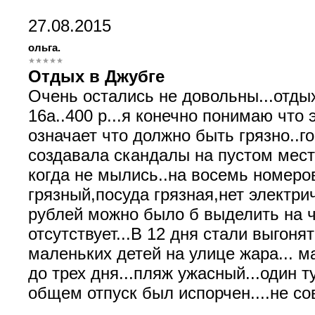
27.08.2015
ольга.
Отдых в Джубге
Очень остались не довольны...отдых
16а..400 р...я конечно понимаю что 
означает что должно быть грязно..г
создавала скандалы на пустом мест
когда не мылись..на восемь номеро
грязный,посуда грязная,нет электри
рублей можно было б выделить на ч
отсутствует...В 12 дня стали выгоня
маленьких детей на улице жара... м
до трех дня...пляж ужасный...один т
общем отпуск был испорчен....не сов