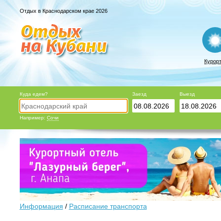
Отдых в Краснодарском крае 2026
Курор
Куда едем?
Заезд
Выезд
Например:
Сочи
Информация
/
Расписание транспорта