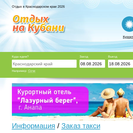
Отдых в Краснодарском крае 2026
Курор
Куда едем?
Заезд
Выезд
Например:
Сочи
Информация
/
Заказ такси