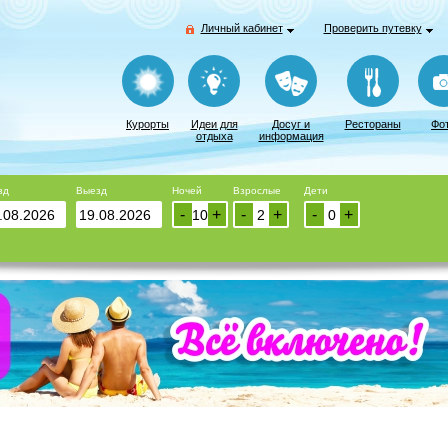
Личный кабинет
Проверить путевку
Курорты
Идеи для
Досуг и
Рестораны
Фо
отдыха
информация
зд
Выезд
Ночей
Взрослые
Дети
-
+
-
+
-
+