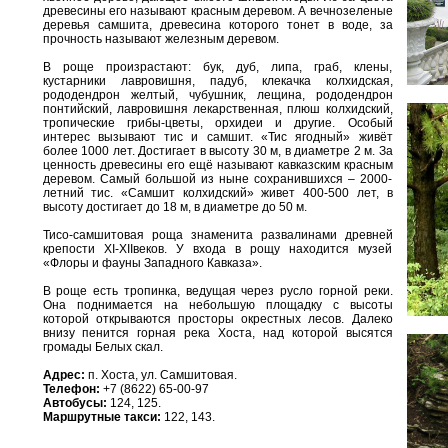
древесины его называют красным деревом. А вечнозеленые
деревья самшита, древесина которого тонет в воде, за
прочность называют железным деревом.
В роще произрастают: бук, дуб, липа, граб, клены,
кустарники лавровишня, падуб, клекачка колхидская,
рододендрон желтый, чубушник, лещина, рододендрон
понтийский, лавровишня лекарственная, плюш колхидский,
тропические грибы-цветы, орхидеи и другие. Особый
интерес вызывают тис и самшит. «Тис ягодный» живёт
более 1000 лет. Достигает в высоту 30 м, в диаметре 2 м. За
ценность древесины его ещё называют кавказским красным
деревом. Самый большой из ныне сохранившихся – 2000-
летний тис. «Самшит колхидский» живет 400-500 лет, в
высоту достигает до 18 м, в диаметре до 50 м.
Тисо-самшитовая роща знаменита развалинами древней
крепости ХI-ХIIвеков. У входа в рощу находится музей
«Флоры и фауны Западного Кавказа».
В роще есть тропинка, ведущая через русло горной реки.
Она поднимается на небольшую площадку с высоты
которой открываются просторы окрестных лесов. Далеко
внизу пенится горная река Хоста, над которой высятся
громады Белых скал.
Адрес:
п. Хоста, ул. Самшитовая.
Телефон:
+7 (8622) 65-00-97
Автобусы:
124, 125.
Маршрутные такси:
122, 143.