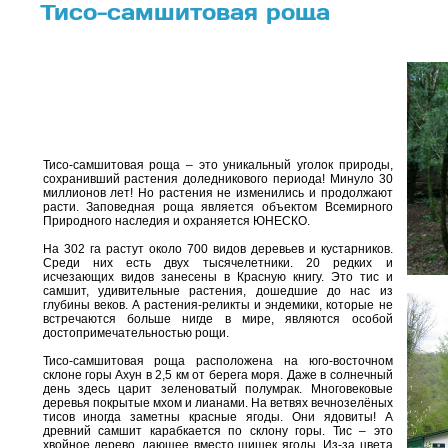
Тисо-самшитовая роща
Тисо-самшитовая роща – это уникальный уголок природы,
сохранивший растения доледникового периода! Минуло 30
миллионов лет! Но растения не изменились и продолжают
расти. Заповедная роща является объектом Всемирного
Природного наследия и охраняется ЮНЕСКО.
На 302 га растут около 700 видов деревьев и кустарников.
Среди них есть двух тысячелетники. 20 редких и
исчезающих видов занесены в Красную книгу. Это тис и
самшит, удивительные растения, дошедшие до нас из
глубины веков. А растения-реликты и эндемики, которые не
встречаются больше нигде в мире, являются особой
достопримечательностью рощи.
Тисо-самшитовая роща расположена на юго-восточном
склоне горы Ахун в 2,5 км от берега моря. Даже в солнечный
день здесь царит зеленоватый полумрак. Многовековые
деревья покрытые мхом и лианами. На ветвях вечнозелёных
тисов иногда заметны красные ягоды. Они ядовиты! А
древний самшит карабкается по склону горы. Тис – это
хвойное дерево, дающее вместо шишек ягоды. Из-за цвета