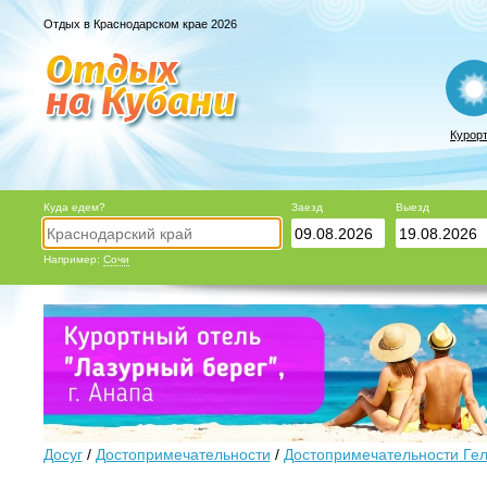
Отдых в Краснодарском крае 2026
Курор
Куда едем?
Заезд
Выезд
Например:
Сочи
Досуг
/
Достопримечательности
/
Достопримечательности Ге