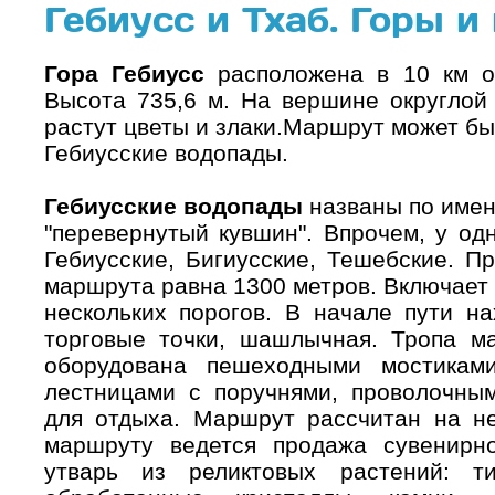
Гебиусс и Тхаб. Горы 
Гора Гебиусс
расположена в 10 км от
Высота 735,6 м. На вершине округлой
растут цветы и злаки.Маршрут может бы
Гебиусские водопады.
Гебиусские водопады
названы по имени
"перевернутый кувшин". Впрочем, у од
Гебиусские, Бигиусские, Тешебские. П
маршрута равна 1300 метров. Включает
нескольких порогов. В начале пути на
торговые точки, шашлычная. Тропа ма
оборудована пешеходными мостикам
лестницами с поручнями, проволочным
для отдыха. Маршрут рассчитан на не
маршруту ведется продажа сувенирн
утварь из реликтовых растений: ти