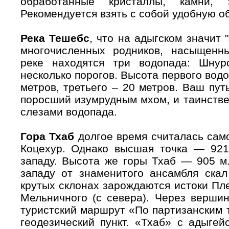
обработанные кристаллы, камни, 
Рекомендуется взять с собой удобную об
Река Тешебс
, что на адыгском значит 
многочисленных родников, насыщенн
реке находятся три водопада: Шнур
несколько порогов. Высота первого водо
метров, третьего – 20 метров. Ваш пут
поросший изумрудным мхом, и таинстве
слезами водопада.
Гора Тхаб
долгое время считалась сам
Коцехур. Однако высшая точка — 921
западу. Высота же горы Тхаб — 905 м.
западу от знаменитого ансамбля ска
крутых склонах зарождаются истоки Пле
Мельничного (с севера). Через верши
туристский маршрут «По партизанским 
геодезический пункт. «Тхаб» с адыгей