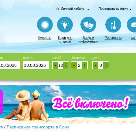
Личный кабинет
Проверить путевку
Курорты
Идеи для
Досуг и
Рестораны
Фо
отдыха
информация
зд
Выезд
Ночей
Взрослые
Дети
-
+
-
+
-
+
та
/
Расписание транспорта в Сочи