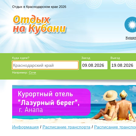
Отдых в Краснодарском крае 2026
Курор
Куда едем?
Заезд
Выезд
Например:
Сочи
Информация
/
Расписание транспорта
/
Расписание транспо