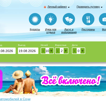
Личный кабинет
Проверить путевку
Курорты
Идеи для
Досуг и
Рестораны
Фо
отдыха
информация
зд
Выезд
Ночей
Взрослые
Дети
-
+
-
+
-
+
автомобилей в Сочи