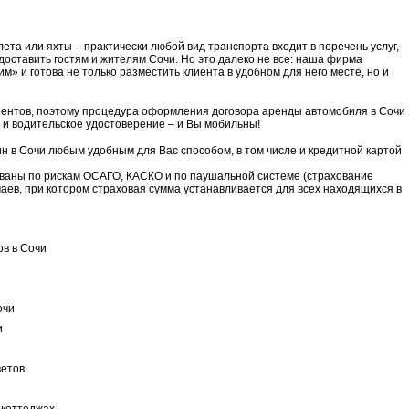
ета или яхты – практически любой вид транспорта входит в перечень услуг,
оставить гостям и жителям Сочи. Но это далеко не все: наша фирма
м» и готова не только разместить клиента в удобном для него месте, но и
ентов, поэтому процедура оформления договора аренды автомобиля в Сочи
и водительское удостоверение – и Вы мобильны!
н в Сочи любым удобным для Вас способом, в том числе и кредитной картой
ваны по рискам ОСАГО, КАСКО и по паушальной системе (страхование
аев, при котором страховая сумма устанавливается для всех находящихся в
ов в Сочи
очи
и
ветов