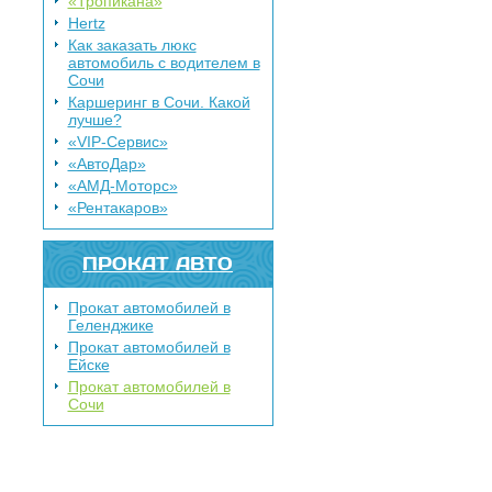
«Тропикана»
Hertz
Как заказать люкс
автомобиль с водителем в
Сочи
Каршеринг в Сочи. Какой
лучше?
«VIP-Сервис»
«АвтоДар»
«АМД-Моторс»
«Рентакаров»
ПРОКАТ АВТО
Прокат автомобилей в
Геленджике
Прокат автомобилей в
Ейске
Прокат автомобилей в
Сочи