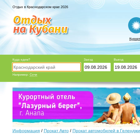
Отдых в Краснодарском крае 2026
Курор
Куда едем?
Заезд
Выезд
Например:
Сочи
Информация
/
Прокат Авто
/
Прокат автомобилей в Геленджи