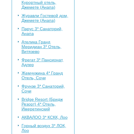
Курортный отель,
Джемете (Анапа)
Журавли
Гостевой дом,
Джемете (Анапа)
Парус 3*
Санаторий,
Анапа
Ателика Гранд
Меридиан 3*
Отель,
Витязево
Фрегат 3*
Пансионат,
Адлер
Жемчужина 4*
Гранд
Отель, Сочи
Фрунзе 3*
Санаторий,
Сочи
Bridge Resort (Бридж
Резорт) 4*
Отель,
Имеретинский
АКВАЛОО 3*
КСКК, Лоо
Горный воздух 3*
ЛОК,
Лоо