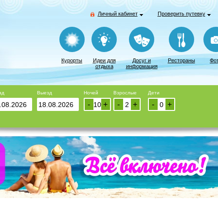
Личный кабинет
Проверить путевку
Курорты
Идеи для
Досуг и
Рестораны
Фо
отдыха
информация
зд
Выезд
Ночей
Взрослые
Дети
-
+
-
+
-
+