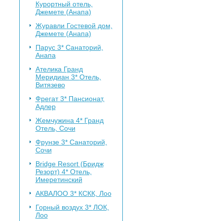
Курортный отель,
Джемете (Анапа)
Журавли
Гостевой дом,
Джемете (Анапа)
Парус 3*
Санаторий,
Анапа
Ателика Гранд
Меридиан 3*
Отель,
Витязево
Фрегат 3*
Пансионат,
Адлер
Жемчужина 4*
Гранд
Отель, Сочи
Фрунзе 3*
Санаторий,
Сочи
Bridge Resort (Бридж
Резорт) 4*
Отель,
Имеретинский
АКВАЛОО 3*
КСКК, Лоо
Горный воздух 3*
ЛОК,
Лоо