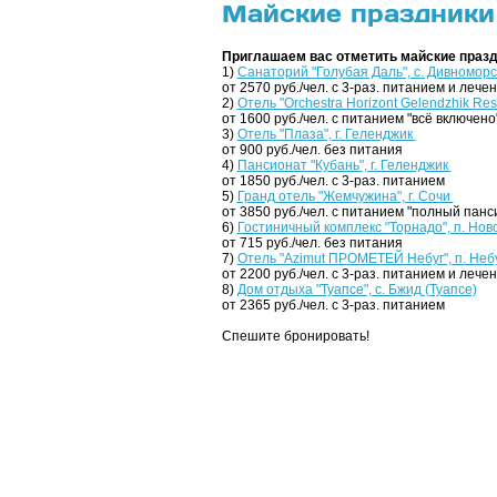
Майские праздники
Приглашаем вас отметить майские празд
1)
Санаторий "Голубая Даль", с. Дивноморс
от 2570 руб./чел. с 3-раз. питанием и лече
2)
Отель "Orchestra Horizont Gelendzhik Reso
от 1600 руб./чел. с питанием "всё включено
3)
Отель "Плаза", г. Геленджик
от 900 руб./чел. без питания
4)
Пансионат "Кубань", г. Геленджик
от 1850 руб./чел. с 3-раз. питанием
5)
Гранд отель "Жемчужина", г. Сочи
от 3850 руб./чел. с питанием "полный панс
6)
Гостиничный комплекс "Торнадо", п. Нов
от 715 руб./чел. без питания
7)
Отель "Azimut ПРОМЕТЕЙ Небуг", п. Небу
от 2200 руб./чел. с 3-раз. питанием и лече
8)
Дом отдыха "Туапсе", с. Бжид (Туапсе)
от 2365 руб./чел. с 3-раз. питанием
Спешите бронировать!