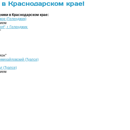
 в Краснодарском крае!
ники в Краснодарском крае:
кое (Геленджик)
нием
rt", г. Геленджик
"
ион"
омихайловский (Туапсе)
г (Туапсе)
нием