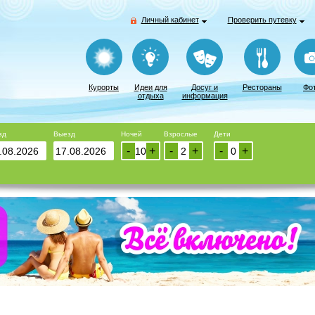
Личный кабинет
Проверить путевку
Курорты
Идеи для
Досуг и
Рестораны
Фо
отдыха
информация
зд
Выезд
Ночей
Взрослые
Дети
-
+
-
+
-
+