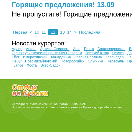
Горящие предложения! 13.09
Не пропустите! Горящие предложения
Первая
<
10
11
12
13
14
>
Последняя
Новости курортов:
Адлер
Анапа
Архипо-Осиповка
Аше
Бетта
Благовещенская
В
Горно-туристический центр ПАО Газпром
Горячий Ключ
Гуамка
Да
Ейск
Имеретинский
Кабардинка
Красная поляна
Краснодар
Ла
Небуг
Новомихайловский
Новороссийск
Ольгинка
Пересыпь
Пр
Туапсе
Хоста
Эсто-Садок
Copyright © Группа компаний "Кандагар", 2005-2026
При использовании материалов сайта ссылка на
Кубань курорт
обязательна.