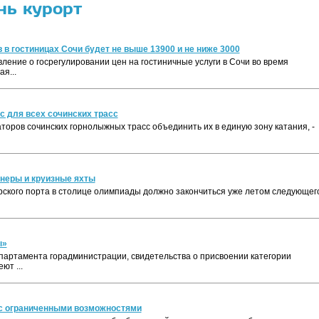
нь курорт
в гостиницах Сочи будет не выше 13900 и не ниже 3000
ление о госрегулировании цен на гостиничные услуги в Сочи во время
я...
с для всех сочинских трасс
оров сочинских горнолыжных трасс объединить их в единую зону катания, -
йнеры и круизные яхты
ского порта в столице олимпиады должно закончиться уже летом следующег
ы»
партамента горадминистрации, свидетельства о присвоении категории
ют ...
с ограниченными возможностями