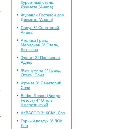
Курортный отель,
Джемете (Анапа)
Журавли
Гостевой дом,
Джемете (Анапа)
Парус 3*
Санаторий,
Анапа
Ателика Гранд
Меридиан 3*
Отель,
Витязево
Фрегат 3*
Пансионат,
Адлер
Жемчужина 4*
Гранд
Отель, Сочи
Фрунзе 3*
Санаторий,
Сочи
Bridge Resort (Бридж
Резорт) 4*
Отель,
Имеретинский
АКВАЛОО 3*
КСКК, Лоо
Горный воздух 3*
ЛОК,
Лоо