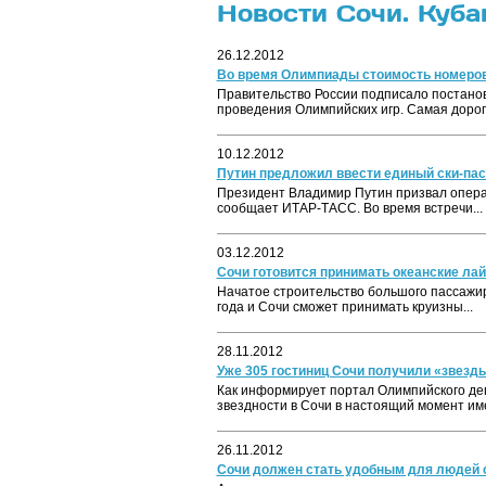
Новости Сочи. Куба
26.12.2012
Во время Олимпиады стоимость номеров 
Правительство России подписало постанов
проведения Олимпийских игр. Самая дорога
10.12.2012
Путин предложил ввести единый ски-пас
Президент Владимир Путин призвал операт
сообщает ИТАР-ТАСС. Во время встречи...
03.12.2012
Сочи готовится принимать океанские ла
Начатое строительство большого пассажир
года и Сочи сможет принимать круизны...
28.11.2012
Уже 305 гостиниц Сочи получили «звезд
Как информирует портал Олимпийского де
звездности в Сочи в настоящий момент име
26.11.2012
Сочи должен стать удобным для людей 