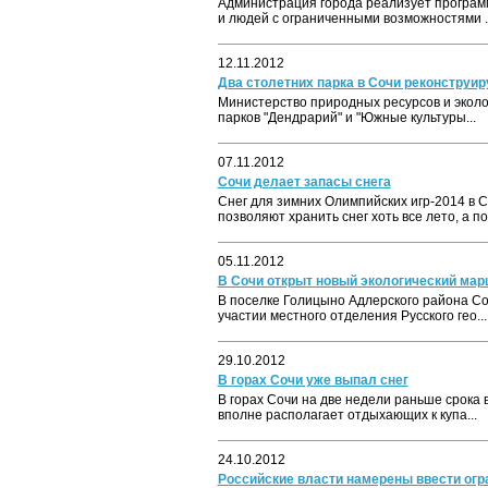
Администрация города реализует програм
и людей с ограниченными возможностями ..
12.11.2012
Два столетних парка в Сочи реконструир
Министерство природных ресурсов и эколо
парков "Дендрарий" и "Южные культуры...
07.11.2012
Сочи делает запасы снега
Снег для зимних Олимпийских игр-2014 в 
позволяют хранить снег хоть все лето, а пот
05.11.2012
В Сочи открыт новый экологический мар
В поселке Голицыно Адлерского района Со
участии местного отделения Русского гео...
29.10.2012
В горах Сочи уже выпал снег
В горах Сочи на две недели раньше срока 
вполне располагает отдыхающих к купа...
24.10.2012
Российские власти намерены ввести огр