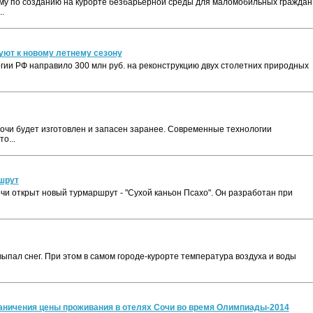
му по созданию на курорте безбарьерной среды для маломобильных граждан
.
уют к новому летнему сезону
гии РФ направило 300 млн руб. на реконструкцию двух столетних природных
Сочи будет изготовлен и запасен заранее. Современные технологии
о...
шрут
чи открыт новый турмаршрут - "Сухой каньон Псахо". Он разработан при
выпал снег. При этом в самом городе-курорте температура воздуха и воды
аничения цены проживания в отелях Сочи во время Олимпиады-2014