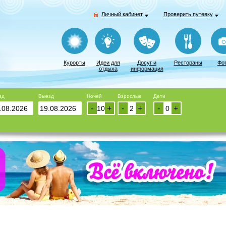
Личный кабинет
Проверить путевку
Курорты
Идеи для
Досуг и
Рестораны
Фо
отдыха
информация
зд
Выезд
Ночей
Взрослые
Дети
-
+
-
+
-
+