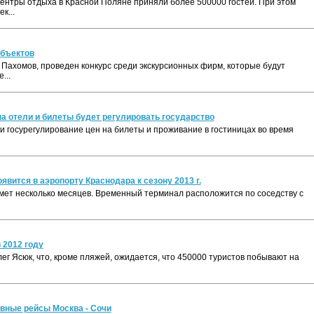
ентры отдыха в Красной Поляне приняли более 500000 гостей. При этом
к...
объектов
 Пахомов, проведен конкурс среди экскурсионных фирм, которые будут
...
а отели и билеты будет регулировать государство
и госурегулирование цен на билеты и проживание в гостиницах во время
ится в аэропорту Краснодара к сезону 2013 г.
ймет несколько месяцев. Временный терминал расположится по соседству с
 2012 году
г Ясюк, что, кроме пляжей, ожидается, что 450000 туристов побывают на
вные рейсы Москва - Сочи