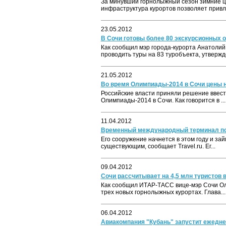
За минувший горнолыжный сезон зимние ц
инфраструктура курортов позволяет привле
23.05.2012
В Сочи готовы более 80 экскурсионных 
Как сообщил мэр города-курорта Анатолий
проводить туры на 83 туробъекта, утвержде
21.05.2012
Во время Олимпиады-2014 в Сочи цены н
Российские власти приняли решение ввест
Олимпиады-2014 в Сочи. Как говорится в ...
11.04.2012
Временный международный терминал появ
Его сооружение начнется в этом году и за
существующим, сообщает Travel.ru. Ег...
09.04.2012
Сочи рассчитывает на 4,5 млн туристов в
Как сообщил ИТАР-ТАСС вице-мэр Сочи Оле
трех новых горнолыжных курортах. Глава...
06.04.2012
Авиакомпания "Кубань" запустит ежедне