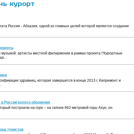
нь курорт
гата Россия - Абхазия, одной из главных целей которой является создание
онцерты
н музыкой: артисты местной филармонии в рамках проекта \"Курортные
а...
риев
ификации здравниц, которая завершится в конце 2013 г. Капремонт и
.
 в России колесо обозрения
торый построили на горе – на склоне 662-метровой горы Ахун, он
она туристов