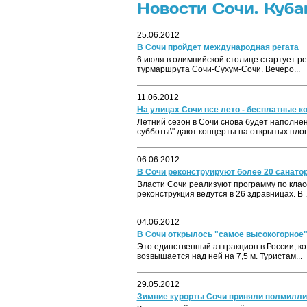
Новости Сочи. Куба
25.06.2012
В Сочи пройдет международная регата
6 июля в олимпийской столице стартует ре
турмаршрута Сочи-Сухум-Сочи. Вечеро...
11.06.2012
На улицах Сочи все лето - бесплатные к
Летний сезон в Сочи снова будет наполне
субботы\" дают концерты на открытых площ
06.06.2012
В Сочи реконструируют более 20 санато
Власти Сочи реализуют программу по класс
реконструкция ведутся в 26 здравницах. В ..
04.06.2012
В Сочи открылось "самое высокогорное"
Это единственный аттракцион в России, ко
возвышается над ней на 7,5 м. Туристам...
29.05.2012
Зимние курорты Сочи приняли полмилли