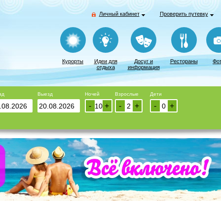
Личный кабинет
Проверить путевку
Курорты
Идеи для
Досуг и
Рестораны
Фо
отдыха
информация
зд
Выезд
Ночей
Взрослые
Дети
-
+
-
+
-
+