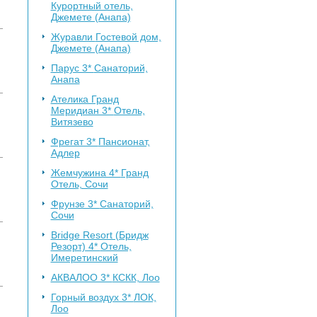
Курортный отель,
Джемете (Анапа)
Журавли
Гостевой дом,
Джемете (Анапа)
Парус 3*
Санаторий,
Анапа
Ателика Гранд
Меридиан 3*
Отель,
Витязево
Фрегат 3*
Пансионат,
Адлер
Жемчужина 4*
Гранд
Отель, Сочи
Фрунзе 3*
Санаторий,
Сочи
Bridge Resort (Бридж
Резорт) 4*
Отель,
Имеретинский
АКВАЛОО 3*
КСКК, Лоо
Горный воздух 3*
ЛОК,
Лоо