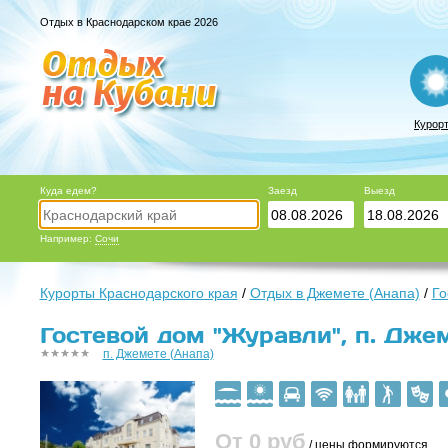
Отдых в Краснодарском крае 2026
Курор
Куда едем?
Заезд
Выезд
Например:
Сочи
Курорты Краснодарского края
/
Отдых в Джемете (Анапа)
/
Го
Гостевой дом "Журавли", п. Джем
п. Джемете (Анапа)
От 0
руб
/ цены формируются