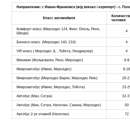
Направление: г. Ивано-Франковск (ж/д вокзал / аэропорт) - с. По
Количеств
Класс автомобиля
человек
Комфорт-класс (Мерседес 124, Фиат, Опель, Рено,
4
Шкода)
Бизнесс-класс (Мерседес 140, 210)
4
VIP-класс ( Мерседес JL , Тойота, Лендркузер)
4
Минивэн (Фольксваген, Рено, Мерседес)
6-8
Микроавтобус (Ивеко, Мерседес)
9-1
Микроавтобус (Мерседес Варио, Мерседес Рекс)
20-2
Микроавтобус (Ивеко, Мерседес, Тойота)
23-2
Автобус (Ман, Сетра)
32-3
Автобус (Ман, Сетра, Неоплан, Сканиа, Мерседес)
50
Автобус 2-ух этажній (Неоплан)
72