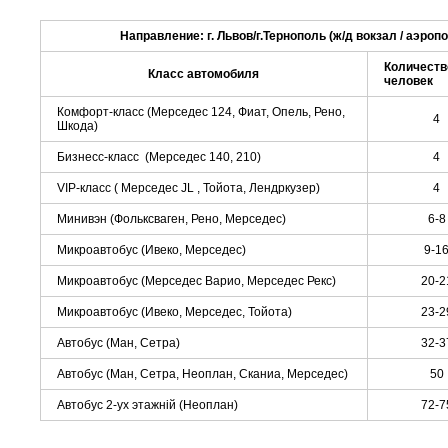
Направление: г. Львов/г.Тернополь (ж/д вокзал / аэропо
Количеств
Кла
сс автомобиля
человек
Комфорт-класс (Мерседес 124, Фиат, Опель, Рено,
4
Шкода)
Бизнесс-класс (Мерседес 140, 210)
4
VIP-класс ( Мерседес JL , Тойота, Лендркузер)
4
Минивэн (Фольксваген, Рено, Мерседес)
6-8
Микроавтобус (Ивеко, Мерседес)
9-1
Микроавтобус (Мерседес Варио, Мерседес Рекс)
20-2
Микроавтобус (Ивеко, Мерседес, Тойота)
23-2
Автобус (Ман, Сетра)
32-3
Автобус (Ман, Сетра, Неоплан, Сканиа, Мерседес)
50
Автобус 2-ух этажній (Неоплан)
72-7