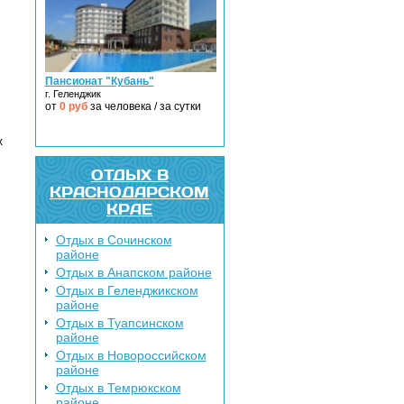
Пансионат "Кубань"
г. Геленджик
от
0
руб
за человека / за сутки
х
ОТДЫХ В
КРАСНОДАРСКОМ
КРАЕ
Отдых в Сочинском
районе
Отдых в Анапском районе
Отдых в Геленджикском
районе
Отдых в Туапсинском
районе
Отдых в Новороссийском
районе
Отдых в Темрюкском
районе