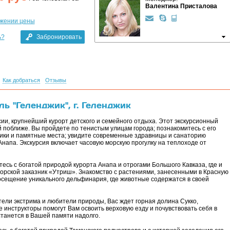
Валентина Присталова
ижении цены
ь?
Забронировать
Как добраться
Отзывы
ь "Геленджик", г. Геленджик
ии, крупнейший курорт детского и семейного отдыха. Этот экскурсионный
 поближе. Вы пройдете по тенистым улицам города; познакомитесь с его
ики и памятные места; увидите современные здравницы и санаторию
Анапа. Экскурсия включает часовую морскую прогулку на теплоходе от
сь с богатой природой курорта Анапа и отрогами Большого Кавказа, где и
рской заказник «Утриш». Знакомство с растениями, занесенными в Красную
осещение уникального дельфинария, где животные содержатся в своей
ли экстрима и любители природы, Вас ждет горная долина Сукко,
 инструкторы помогут Вам освоить верховую езду и почувствовать себя в
станется в Вашей памяти надолго.