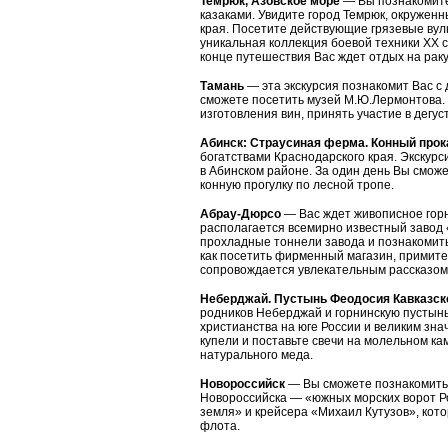
Темрюк, Азовское море
— Вы познакомитес
казаками. Увидите город Темрюк, окружен
края. Посетите действующие грязевые вулк
уникальная коллекция боевой техники XX с
конце путешествия Вас ждет отдых на рак
Тамань
— эта экскурсия познакомит Вас с 
сможете посетить музей М.Ю.Лермонтова. 
изготовления вин, принять участие в дегу
Абинск: Страусиная ферма. Конный прок
богатствами Краснодарского края. Экскур
в Абинском районе. За один день Вы сможе
конную прогулку по лесной тропе.
Абрау-Дюрсо
— Вас ждет живописное горн
располагается всемирно известный завод 
прохладные тоннели завода и познакомитьс
как посетить фирменный магазин, примите
сопровождается увлекательным рассказом 
Неберджай. Пустынь Феодосия Кавказско
родников Неберджай и горнинскую пустынь
христианства на юге России и великим зна
купели и поставьте свечи на молельном ка
натурального меда.
Новороссийск
— Вы сможете познакомитьс
Новороссийска — «южных морских ворот Р
земля» и крейсера «Михаил Кутузов», кот
флота.