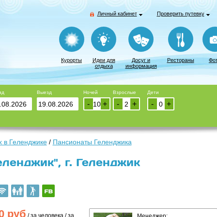
Личный кабинет
Проверить путевку
Курорты
Идеи для
Досуг и
Рестораны
Фо
отдыха
информация
зд
Выезд
Ночей
Взрослые
Дети
-
+
-
+
-
+
 в Геленджике
/
Пансионаты Геленджика
еленджик", г. Геленджик
0
руб
/ за человека / за
Менеджер: