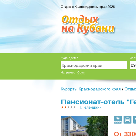
Отдых в Краснодарском крае 2026
Куда едем?
Зае
Например:
Сочи
Курорты Краснодарского края
/
Отдых
Пансионат-отель "Г
г. Геленджик
От
330