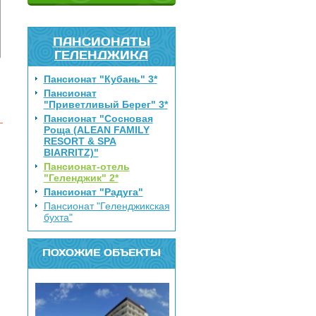
ПАНСИОНАТЫ
ГЕЛЕНДЖИКА
Пансионат "Кубань" 3*
Пансионат
"Приветливый Берег" 3*
Пансионат "Сосновая
Роща (ALEAN FAMILY
RESORT & SPA
BIARRITZ)"
Пансионат-отель
"Геленджик" 2*
Пансионат "Радуга"
Пансионат "Геленджикская
бухта"
ПОХОЖИЕ ОБЪЕКТЫ