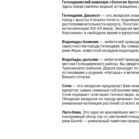
Геленджикский аквапарк «Золотая бухта
Здесь представлены водные аттракционы д
Геленджик. Джанхот
— эта экскурсия знак
город с высоты птичьего полета, поднявши
достопримечательности курорта. Посетив 
интеллигенции XIX-XX веков. Экскурсия вк
Короленко» и свободное время в курортной
Водопады ближние
— любителей природы
окрестностям города Геленджик. Вы совер
реки Жане, известной каскадом водопадов,
Водопады дальние
— любителей природы 
местам Геленджикского района. Вы увидит
Туапсинского районов. Дорога проходит по
остановками у родника «Наташа» и велич
Вашего отпуска.
Сочи
— эта экскурсия предлагает Вам зна
курортов; самые северные субтропики мир
Сочи поражает сочетание теплого моря, зе
Обзорная экскурсия по городу включает п
уникальная коллекция растений со всего з
Лаго-Наки.
Это одно из красивейших мест 
панорамный обзор гор со смотровой площа
реки Белой — уникальный памятник приро