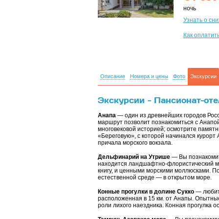
ночь
Узнать о сн
Как оплатит
Описание
Номера и цены
Фото
Экскурсии
Экскурсии - Пансионат-отел
Анапа
— один из древнейших городов Росс
маршрут позволит познакомиться с Анапой
многовековой историей; осмотрите памятн
«Береговую», с которой начинался курорт 
причала морского вокзала.
Дельфинарий на Утрише
— Вы познакомите
находится ландшафтно-флористический мо
книгу, и ценными морскими моллюсками. П
естественной среде — в открытом море.
Конные прогулки в долине Сукко
— любите
расположенная в 15 км. от Анапы. Опытные
роли лихого наездника. Конная прогулка о