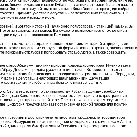
ь с богатой природой Таманского полуострова и с историей заселения его
ный рыбными лиманами и рекой Кубань — главной артерией Краснодарского
аны. Заглянете в музей под открытым небом «Военная горка», где собрана
толетия. Примите участие в дегустации замечательных таманских вин. В
ушечном пляже Азовского моря.
древней и богатой историей Таманского полуострова и станицей Тамань. Вы
Посетив таманский винзавод, Вы сможете познакомиться с технологией
стации и купить понравившиеся Вам вина.
ат
— знакомство с географическим положением, историей и природными
сия включает посещение страусиной фермы и конного проката, расположенны
те покормить страусов и попробовать страусбургер, а также совершить
ое озеро Абрау — памятник природы Краснодарского края. Именно здесь
«Абрау-Дюрсо» — родина русского шампанского. Вы сможете посетить
я с технологией производства праздничного игристого напитка. Перед тем,
 участие в дегустации настоящих шампанских вин. Дегустация
о свойствах вин и любопытных фактах, с ними связанных.
го.
Это путешествие по святым местам Кубани: в долину серебряных
 Феодосия Кавказского. Вы познакомитесь с историей распространения
чением воды в православной вере. Посетите часовни и храм, окунитесь в
мне. Экскурсия предусматривает остановку на горной пасеке для покупки
я с историей и достопримечательностями города-порта, города-героя
оссии». Экскурсия включает посещение мемориального комплекса «Малая
орый долгое время был флагманом Российского Черноморского военного