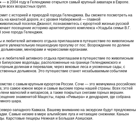
»
— в 2004 году в Геленджике открылся самый крупный аквапарк в Европе.
ля всех возрастных групп.
омит с историей и природой города Геленджика. Вы сможете посмотреть на
сь на канатной дороге, и с уровня Набережной — главной
живописный поселок Джанхот, познакомитесь с курортной жизнью русской
лючает посещение историко-архитектурного комплекса «Усадьба семьи В.Г.
 зоне города Геленджик.
 и любителей активного отдыха приглашаем в путешествие по живописным
шите увлекательную пешеходную прогулку от пос. Возрождение по долине
 дольменами, менгирами и черкесскими курганами.
и любителей активного отдыха приглашаем в путешествие по живописным
е Бигиузские водопады, расположенные на границе Геленджикского и
 горным долинам и перевалам, через вековые леса и ухоженные сады, с
ественных дольменов. Это путешествие станет незабываемым событием
комство с самым крупным курортом России. Сочи — это жемчужина российских
а; это самое южное море и самые высокие горны нашей страны. Всех гостей
лени магнолий и кипарисов, а также покрытых снегами горных вершин.
осещение знаменитой Мацесты, парка «Ривьера» и дендрария, где собрана
емного шара.
северо-западного Кавказа. Вашему вниманию на экскурсии будут предложены
дки. Самые низкие в мире альпийские луга и нетающие снежники. Каньон
ды. Карстовые пещеры Нежная и Большая Азишская.