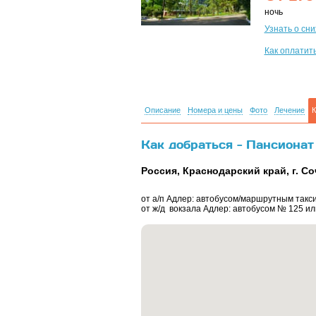
ночь
Узнать о сн
Как оплатит
Описание
Номера и цены
Фото
Лечение
К
Как добраться - Пансионат
Россия, Краснодарский край, г. Со
от а/п Адлер: автобусом/маршрутным такс
от ж/д вокзала Адлер: автобусом № 125 ил