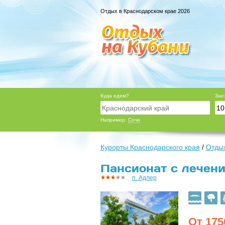
Отдых в Краснодарском крае 2026
Куда едем?
Зае
Например:
Сочи
Курорты Краснодарского края
/
Отдых
Пансионат с лечени
п. Адлер
От
175