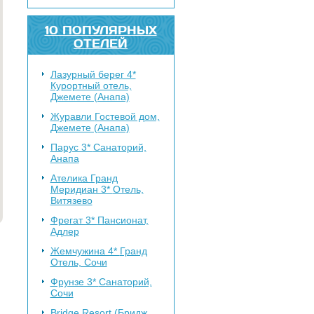
10 ПОПУЛЯРНЫХ
ОТЕЛЕЙ
Лазурный берег 4*
Курортный отель,
Джемете (Анапа)
Журавли
Гостевой дом,
Джемете (Анапа)
Парус 3*
Санаторий,
Анапа
Ателика Гранд
Меридиан 3*
Отель,
Витязево
Фрегат 3*
Пансионат,
Адлер
Жемчужина 4*
Гранд
Отель, Сочи
Фрунзе 3*
Санаторий,
Сочи
Bridge Resort (Бридж