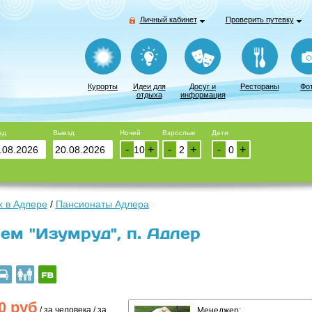
Личный кабинет
Проверить путевку
Курорты
Идеи для
Досуг и
Рестораны
Фо
отдыха
информация
зд
Выезд
Ночей
Взрослые
Дети
-
+
-
+
-
+
 в Адлере
/
Пансионаты Адлера
ем "Изумруд", п. Адлер
0
руб
/ за человека / за
Менеджер: