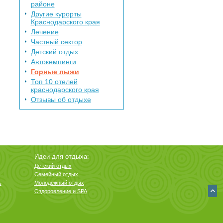
районе
Другие курорты
Краснодарского края
Лечение
Частный сектор
Детский отдых
Автокемпинги
Горные лыжи
Топ 10 отелей
краснодарского края
Отзывы об отдыхе
Идеи для отдыха:
Детский отдых
Семейный отдых
ь
Молодежный отдых
Оздоровление и SPA