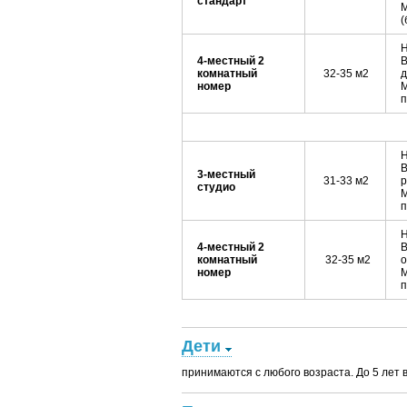
стандарт
М
(
Н
4-местный 2
В
комнатный
32-35 м2
д
номер
М
п
Н
В
3-местный
31-33 м2
р
студио
М
п
Н
4-местный 2
В
комнатный
32-35 м2
о
номер
М
п
Дети
принимаются с любого возраста. До 5 лет 