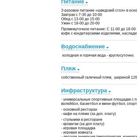
Питание
3-разовое питание «шведский стол» в осн
Завтрак с 7-30 до 10-00
Обед с 13-00 до 15-00
Ужин с 18-00 до 20-00
Промежуточное питание: C 11-00 до 18-00 
кофе с кондитерскими изделиями, наслад
Водоснабжение
холодная и горячая вода - круглосуточно.
Пляж
собственный галечный пляж, шириной 120
Инфраструктура
- универсальные спортивные площадки с 
волейбол, баскетбол и мини-футбол, спорти
- основной ресторан
- кафе на пляже (за доп. плату)
- стульчики в ресторане
- кроватки (за доп.плату)
- игровая площадка
- игровая комната
- детская анимация (мероприятия, конкурс