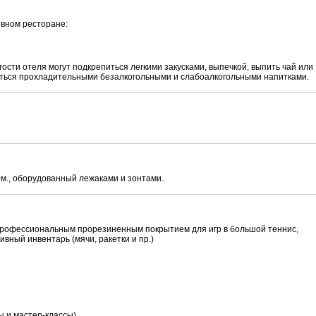
овном ресторане:
гости отеля могут подкрепиться легкими закусками, выпечкой, выпить чай или
иться прохладительными безалкогольными и слабоалкогольными напитками.
м., оборудованный лежаками и зонтами.
профессиональным прорезиненным покрытием для игр в большой теннис,
вный инвентарь (мячи, ракетки и пр.)
ы и мастер-классы)