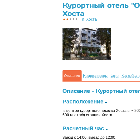
Курортный отель "Or
Хоста
п. Хоста
Описание
Номера и цены
Фото
Как добрат
Описание - Курортный отель
Расположение
в центре курортного поселка Хоста в ~ 200 
600 м. от ж/д станции Хоста.
Расчетный час
Заезд с 14:00, выезд до 12:00.