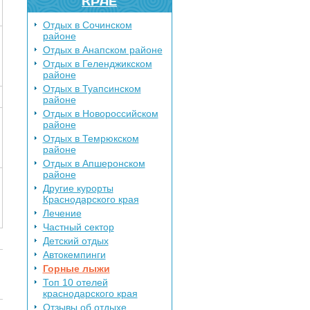
КРАЕ
Отдых в Сочинском
районе
Отдых в Анапском районе
Отдых в Геленджикском
районе
Отдых в Туапсинском
районе
Отдых в Новороссийском
районе
Отдых в Темрюкском
районе
Отдых в Апшеронском
районе
Другие курорты
Краснодарского края
Лечение
Частный сектор
Детский отдых
Автокемпинги
Горные лыжи
Топ 10 отелей
краснодарского края
Отзывы об отдыхе