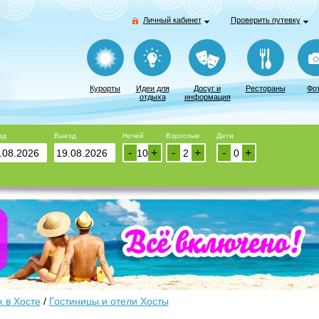
Личный кабинет
Проверить путевку
Курорты
Идеи для
Досуг и
Рестораны
Фо
отдыха
информация
зд
Выезд
Ночей
Взрослые
Дети
-
+
-
+
-
+
 в Хосте
/
Гостиницы и отели Хосты