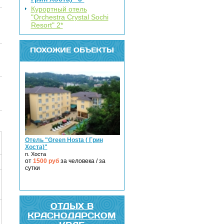
Курортный отель
"Orchestra Crystal Sochi
Resort" 2*
ПОХОЖИЕ ОБЪЕКТЫ
Отель "Green Hosta ( Грин
Хоста)"
п. Хоста
от
1500
руб
за человека / за
сутки
ОТДЫХ В
КРАСНОДАРСКОМ