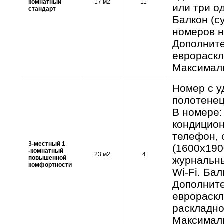
комнатный
17 м2
11
или три о
стандарт
Балкон (с
номеров н
Дополните
еврораскл
Максималь
Номер с у
полотенец
В номере:
кондицион
телефон, 
3-местный 1
(1600x190
-комнатный
23 м2
4
повышенной
журнальны
комфортности
Wi-Fi. Бал
Дополните
еврораскл
раскладно
Максималь