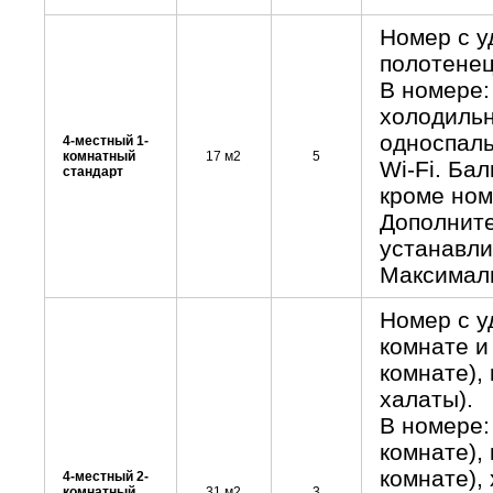
Номер с у
полотенец
В номере:
холодильн
односпаль
4-местный 1-
комнатный
17 м2
5
Wi-Fi. Бал
стандарт
кроме ном
Дополните
устанавли
Максималь
Номер с у
комнате и
комнате),
халаты).
В номере:
комнате),
комнате),
4-местный 2-
комнатный
31 м2
3