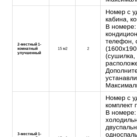
Номер с у
кабина, к
В номере:
кондицион
телефон, 
2-местный 1-
(1600x190
комнатный
15 м2
2
улучшенный
(сушилка,
расположе
Дополните
устанавли
Максималь
Номер с у
комплект 
В номере:
холодильн
двуспальн
односпаль
3-местный 1-