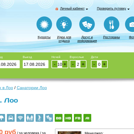
Личный кабинет
Проверить путевку
Курорты
Идеи для
Досуг и
Рестораны
Фо
отдыха
информация
зд
Выезд
Ночей
Взрослые
Дети
-
+
-
+
-
+
 в Лоо
/
Санатории Лоо
. Лоо
0
руб
/ за человека / за
Менеджер: