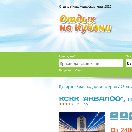
Отдых в Краснодарском крае 2026
Куда едем?
Зае
Например:
Сочи
Курорты Краснодарского края
/
Отдых
КСКК "АКВАЛОО", п
п. Лоо
От
240