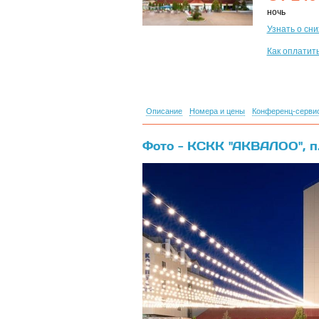
ночь
Узнать о сн
Как оплатит
Описание
Номера и цены
Конференц-серви
Фото - КСКК "АКВАЛОО", п
{banner}