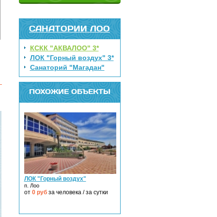
САНАТОРИИ ЛОО
КСКК "АКВАЛОО" 3*
ЛОК "Горный воздух" 3*
Санаторий "Магадан"
ПОХОЖИЕ ОБЪЕКТЫ
ЛОК "Горный воздух"
п. Лоо
от
0
руб
за человека / за сутки