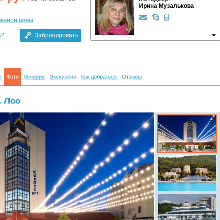
Ирина Музалькова
ижении цены
ь?
Забронировать
с
Фото
Лечение
Экскурсии
Как добраться
Отзывы
. Лоо