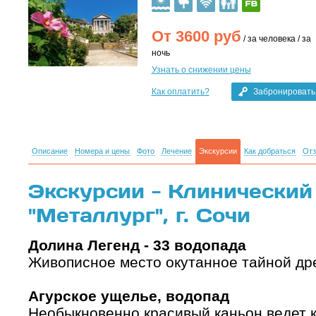
От
3600
руб
/ за человека / за
ночь
Узнать о снижении цены
Как оплатить?
Забронировать
Описание
Номера и цены
Фото
Лечение
Экскурсии
Как добраться
От
Экскурсии - Клинический
"Металлург", г. Сочи
Долина Легенд - 33 водопада
Живописное место окутанное тайной дре
Агурское ущелье, водопад
Необыкновенно красивый каньон ведет к