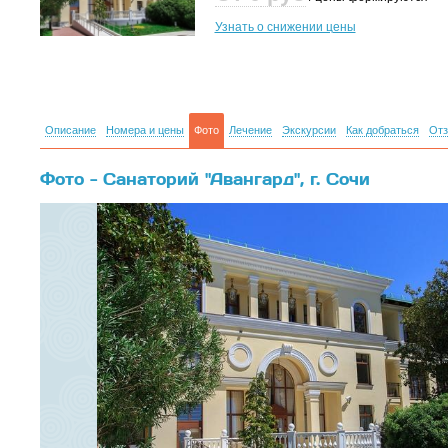
Узнать о снижении цены
Описание
Номера и цены
Фото
Лечение
Экскурсии
Как добраться
От
Фото - Санаторий "Авангард", г. Сочи