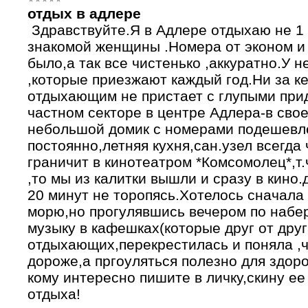
отдых в адлере
Здравствуйте.Я в Адлере отдыхаю не 1 
знакомой женщины .Номера от эконом и
было,а так все чистенько ,аккуратно.У 
,которые приезжают каждый год.Ни за кем
отдыхающим не пристает с глупыми при
частном секторе в центре Адлера-в сво
небольшой домик с номерами подешевле
постоянно,летняя кухня,сан.узел всегда
граничит в кинотеатром *Комсомолец*,т.
,то мы из калитки вышли и сразу в кино.
20 минут не торопясь.Хотелось сначала
морю,но прогулявшись вечером по набе
музыку в кафешках(которые друг от друга
отдыхающих,перекрестилась и поняла ,ч
дороже,а пргоуляться полезно для здоро
кому интересно пишите в личку,скину е
отдыха!