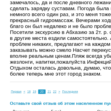
замечалось, да и после дневного лежан
сделать зарядку суставам. Погода была
немного всего один раз, и это меня тож
прекрасный гидромассаж. Вечерами ходи
благо он был недалеко и не было пробле
Посетили экскурсию в Абхазию за 2т. р.
в другие места ездили самостоятельно.
проблем никаких, предлагают на каждом 
заказывать можно смело Насчет перекус
вполне реальным ценам.Пляж всегда уби
жезлонги, напитки,пожалуйста Инфекций
Отдыхом осталась довольна, думаю, что
более теперь мне этот город знаком.
Первая
<
18
19
20
21
22
>
Последняя
Оставьте свой отзыв об этом населенном пу