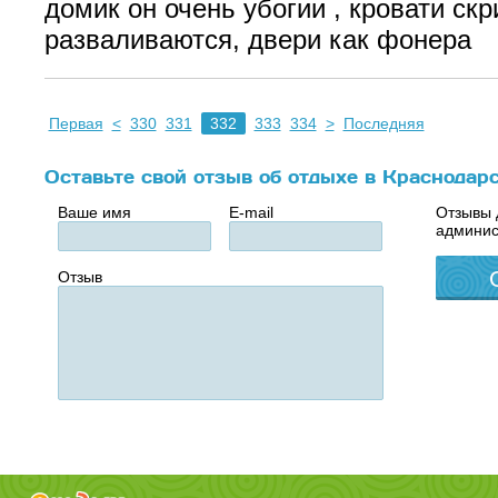
домик он очень убогии , кровати ск
разваливаются, двери как фонера
Первая
<
330
331
332
333
334
>
Последняя
Оставьте свой отзыв об отдыхе в Краснодар
Ваше имя
E-mail
Отзывы 
админис
Отзыв