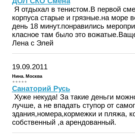
ДОЛ СКО Смена
Я отдыхал в тенистом.В первой см
корпуса старые и грязные.на море 
день 18 минут.понравились меропри
класное там было это вожатые.Ващ
Лена с Элей
19.09.2011
Нина. Москва
Санаторий Русь
Хуже некуда! За такие деньги можн
лучше, а не впадать ступор от само
здания,номера,кормежки и пляжа, к
собственный ,а арендованный.