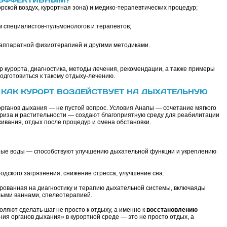
рской воздух, курортная зона) и медико-терапевтических процедур;
 специалистов-пульмонологов и терапевтов;
 аппаратной физиотерапией и другими методиками.
р курорта, диагностика, методы лечения, рекомендации, а также примеры
подготовиться к такому отдыху-лечению.
 КАК КУРОРТ ВОЗДЕЙСТВУЕТ НА ДЫХАТЕЛЬНУЮ
рганов дыхания — не пустой вопрос. Условия Анапы — сочетание мягкого
бриза и растительности — создают благоприятную среду для реабилитации
вания, отдых после процедур и смена обстановки.
ные воды — способствуют улучшению дыхательной функции и укреплению
дского загрязнения, снижение стресса, улучшение сна.
рованная на диагностику и терапию дыхательной системы, включаяды
лыми ваннами, спелеотерапией.
оляют сделать шаг не просто к отдыху, а именно к
восстановлению
ния органов дыхания» в курортной среде — это не просто отдых, а