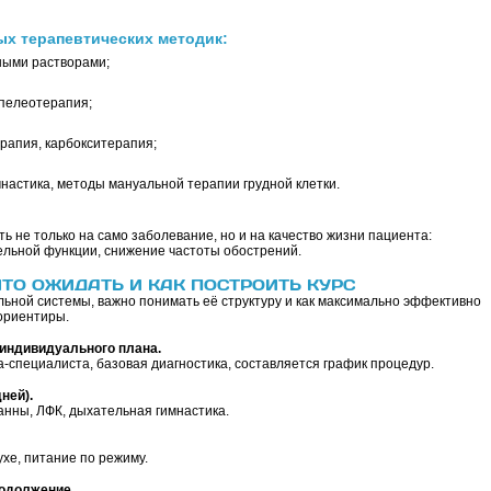
х терапевтических методик:
ными растворами;
спелеотерапия;
рапия, карбокситерапия;
настика, методы мануальной терапии грудной клетки.
ь не только на само заболевание, но и на качество жизни пациента:
льной функции, снижение частоты обострений.
ТО ОЖИДАТЬ И КАК ПОСТРОИТЬ КУРС
ьной системы, важно понимать её структуру и как максимально эффективно
ориентиры.
индивидуального плана.
-специалиста, базовая диагностика, составляется график процедур.
ней).
анны, ЛФК, дыхательная гимнастика.
ухе, питание по режиму.
родолжение.