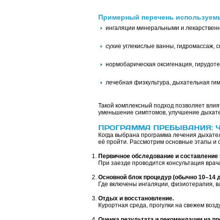
Примерный перечень используемы
ингаляции минеральными и лекарствен
сухие углекислые ванны, гидромассаж, 
нормобарическая оксигенация, гирудоте
лечебная физкультура, дыхательная гим
Такой комплексный подход позволяет влият
уменьшение симптомов, улучшение дыхате
ПРОГРАММА ПРЕБЫВАНИЯ: Ч
Когда выбрана программа лечения дыхател
её пройти. Рассмотрим основные этапы и 
Первичное обследование и составление 
При заезде проводится консультация врача
Основной блок процедур (обычно 10–14 д
Где включены ингаляции, физиотерапия, в
Отдых и восстановление.
Курортная среда, прогулки на свежем возд
Оценка результата и рекомендации на п