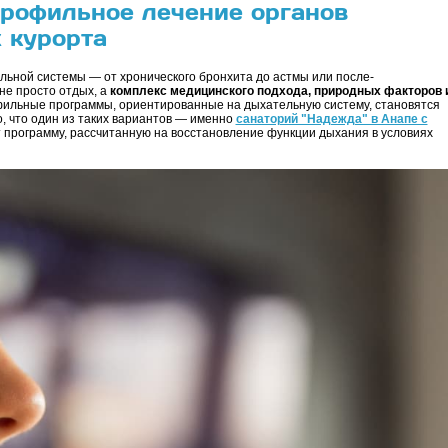
рофильное лечение органов
 курорта
ельной системы — от хронического бронхита до астмы или после-
не просто отдых, а
комплекс медицинского подхода, природных факторов 
фильные программы, ориентированные на дыхательную систему, становятся
, что один из таких вариантов — именно
санаторий "Надежда" в Анапе с
программу, рассчитанную на восстановление функции дыхания в условиях