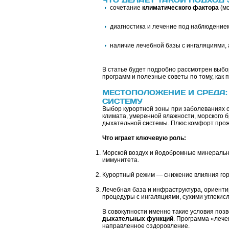
сочетание
климатического фактора
(мо
диагностика и лечение под наблюдением
наличие лечебной базы с ингаляциями,
В статье будет подробно рассмотрен выбо
программ и полезные советы по тому, как 
МЕСТОПОЛОЖЕНИЕ И СРЕДА:
СИСТЕМУ
Выбор курортной зоны при заболеваниях о
климата, умеренной влажности, морского 
дыхательной системы. Плюс комфорт прожи
Что играет ключевую роль:
Морской воздух и йодобромные минераль
иммунитета.
Курортный режим — снижение влияния горо
Лечебная база и инфраструктура, ориенти
процедуры с ингаляциями, сухими углекис
В совокупности именно такие условия позв
дыхательных функций
. Программа «лече
направленное оздоровление.