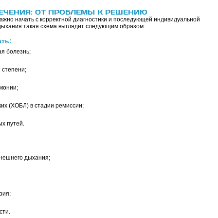
ЕЧЕНИЯ: ОТ ПРОБЛЕМЫ К РЕШЕНИЮ
ажно начать с корректной диагностики и последующей индивидуальной
дыхания такая схема выглядит следующим образом:
ать:
ая болезнь;
 степени;
монии;
их (ХОБЛ) в стадии ремиссии;
х путей.
нешнего дыхания;
рия;
сти.