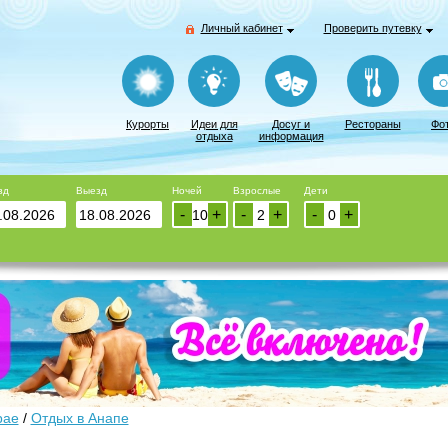
Личный кабинет
Проверить путевку
Курорты
Идеи для
Досуг и
Рестораны
Фо
отдыха
информация
зд
Выезд
Ночей
Взрослые
Дети
-
+
-
+
-
+
рае
/
Отдых в Анапе