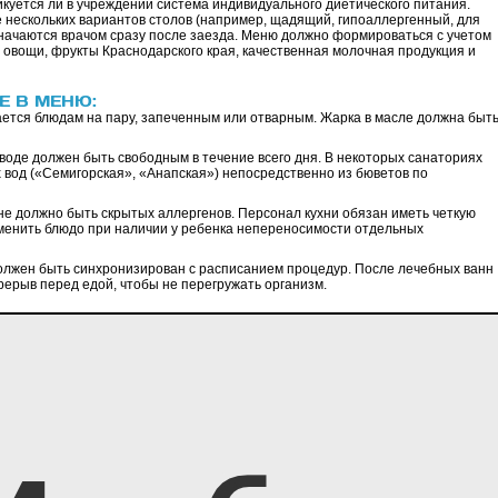
икуется ли в учреждении система индивидуального диетического питания.
нескольких вариантов столов (например, щадящий, гипоаллергенный, для
начаются врачом сразу после заезда. Меню должно формироваться с учетом
 овощи, фрукты Краснодарского края, качественная молочная продукция и
Е В МЕНЮ:
ется блюдам на пару, запеченным или отварным. Жарка в масле должна быт
 воде должен быть свободным в течение всего дня. В некоторых санаториях
вод («Семигорская», «Анапская») непосредственно из бюветов по
не должно быть скрытых аллергенов. Персонал кухни обязан иметь четкую
аменить блюдо при наличии у ребенка непереносимости отдельных
лжен быть синхронизирован с расписанием процедур. После лечебных ванн
ерыв перед едой, чтобы не перегружать организм.