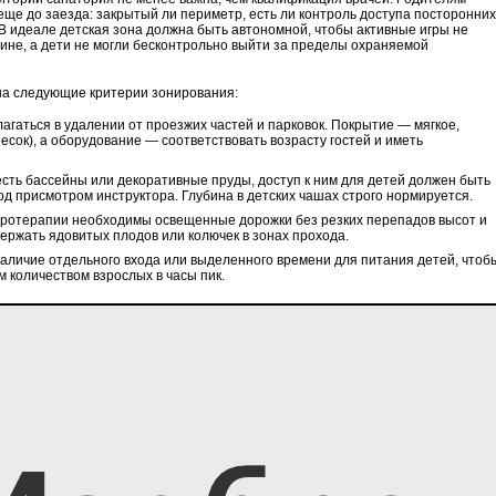
еще до заезда: закрытый ли периметр, есть ли контроль доступа посторонних
 В идеале детская зона должна быть автономной, чтобы активные игры не
е, а дети не могли бесконтрольно выйти за пределы охраняемой
на следующие критерии зонирования:
гаться в удалении от проезжих частей и парковок. Покрытие — мягкое,
есок), а оборудование — соответствовать возрасту гостей и иметь
сть бассейны или декоративные пруды, доступ к ним для детей должен быть
од присмотром инструктора. Глубина в детских чашах строго нормируется.
уротерапии необходимы освещенные дорожки без резких перепадов высот и
держать ядовитых плодов или колючек в зонах прохода.
личие отдельного входа или выделенного времени для питания детей, чтоб
 количеством взрослых в часы пик.