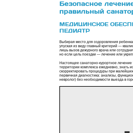
Безопасное лечение
правильный санато
МЕДИЦИНСКОЕ ОБЕСП
ПЕДИАТР
Выбирая место для оздоровления ребенка,
упуская из виду главный критерий — ква
лишь вызов дежурного врача или сотрудни
но если цель поездки — лечение или укре
Настоящее санаторно-курортное лечение 
территории комплекса ежедневно, знать и
скорректировать процедуры при малейших 
первичная диагностика: анализы, функцион
невролог) без необходимости выезда в гор