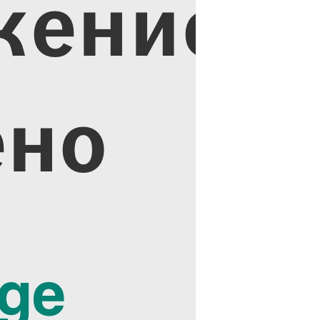
как отдохнуть с
комфортом
Атмосфера уюта и
здоровья: отдых в сердце
курорта Анапа
Безопасное лечение детей
на море: как выбрать
правильный санаторий в
Анапе
Все плюсы отдыха в Сукко
Лучшие отели Анапы для
отдыха с детьми
Лучшие отели Анапы для
отдыха с детьми: комфорт,
развлечения и
незабываемые
впечатления
Поиск жилья в Анапе
Почему выбирают
профильное лечение
органов дыхания в
условиях курорта
СТАТЬИ ОБ ОТДЫХЕ
В