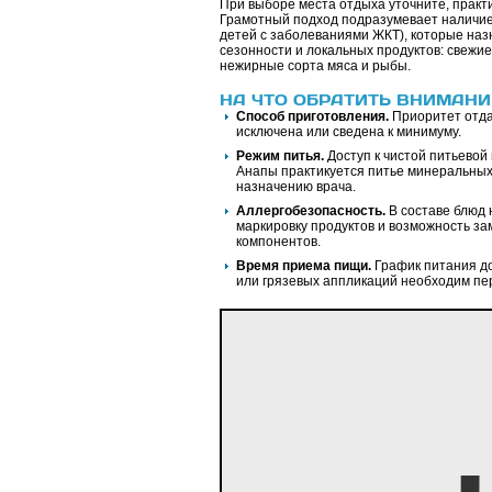
При выборе места отдыха уточните, практ
Грамотный подход подразумевает наличие 
детей с заболеваниями ЖКТ), которые наз
сезонности и локальных продуктов: свежие
нежирные сорта мяса и рыбы.
НА ЧТО ОБРАТИТЬ ВНИМАНИ
Способ приготовления.
Приоритет отда
исключена или сведена к минимуму.
Режим питья.
Доступ к чистой питьевой
Анапы практикуется питье минеральных 
назначению врача.
Аллергобезопасность.
В составе блюд 
маркировку продуктов и возможность з
компонентов.
Время приема пищи.
График питания до
или грязевых аппликаций необходим пер