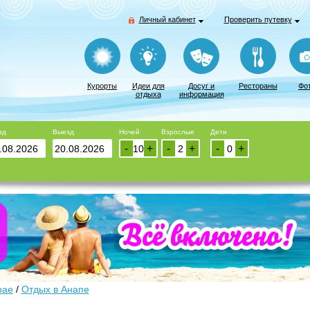
Личный кабинет
Проверить путевку
Курорты
Идеи для
Досуг и
Рестораны
Фо
отдыха
информация
зд
Выезд
Ночей
Взрослые
Дети
-
+
-
+
-
+
рае
/
Отдых в Анапе