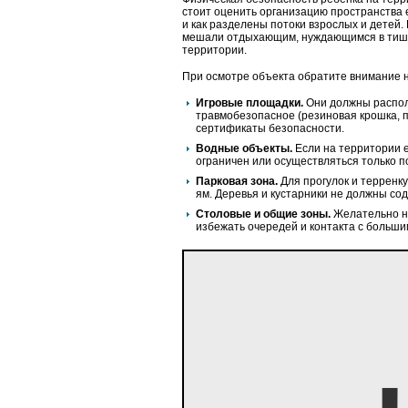
стоит оценить организацию пространства 
и как разделены потоки взрослых и детей.
мешали отдыхающим, нуждающимся в тишин
территории.
При осмотре объекта обратите внимание 
Игровые площадки.
Они должны распола
травмобезопасное (резиновая крошка, п
сертификаты безопасности.
Водные объекты.
Если на территории е
ограничен или осуществляться только п
Парковая зона.
Для прогулок и терренк
ям. Деревья и кустарники не должны со
Столовые и общие зоны.
Желательно на
избежать очередей и контакта с большим