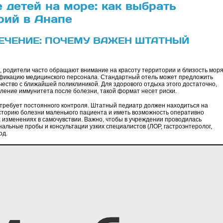
 детей на море: как выбрать
рий в Анапе
ЕЧЕНИЕ: ПОЧЕМУ ВАЖЕН ШТАТНЫЙ
 родители часто обращают внимание на красоту территории и близость моря
лификацию медицинского персонала. Стандартный отель может предложить
чество с ближайшей поликлиникой. Для здорового отдыха этого достаточно,
пление иммунитета после болезни, такой формат несет риски.
требует постоянного контроля. Штатный педиатр должен находиться на
сторию болезни маленького пациента и иметь возможность оперативно
изменениях в самочувствии. Важно, чтобы в учреждении проводилась
альные пробы и консультации узких специалистов (ЛОР, гастроэнтеролог,
од.