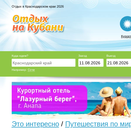
Отдых в Краснодарском крае 2026
Курор
Куда едем?
Заезд
Выезд
Например:
Сочи
Это интересно
/
Путешествия по ми