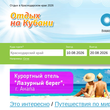
Отдых в Краснодарском крае 2026
Курор
Куда едем?
Заезд
Выезд
Например:
Сочи
Это интересно
/
Путешествия по ми