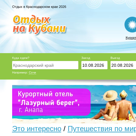
Отдых в Краснодарском крае 2026
Курор
Куда едем?
Заезд
Выезд
Например:
Сочи
Это интересно
/
Путешествия по ми