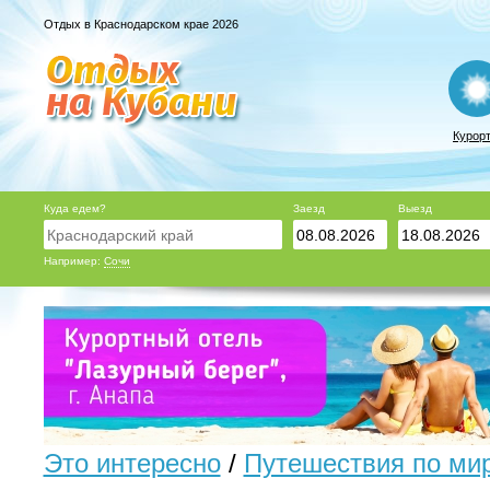
Отдых в Краснодарском крае 2026
Курор
Куда едем?
Заезд
Выезд
Например:
Сочи
Это интересно
/
Путешествия по ми