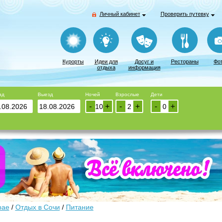
Личный кабинет
Проверить путевку
Курорты
Идеи для
Досуг и
Рестораны
Фо
отдыха
информация
зд
Выезд
Ночей
Взрослые
Дети
-
+
-
+
-
+
рае
/
Отдых в Сочи
/
Питание