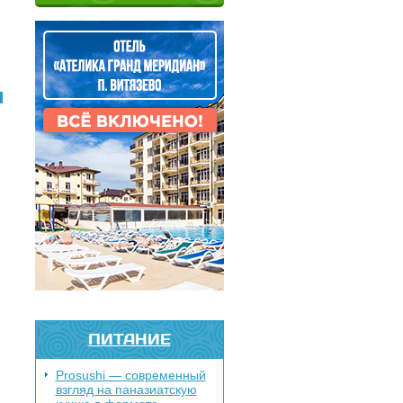
Я
ПИТАНИЕ
Prosushi — современный
взгляд на паназиатскую