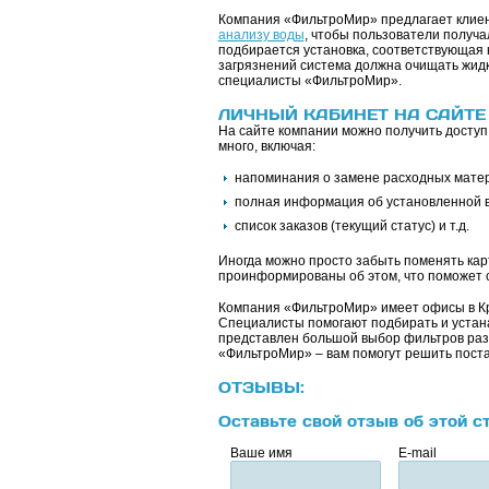
Компания «ФильтроМир» предлагает клиен
анализу воды
, чтобы пользователи получ
подбирается установка, соответствующая к
загрязнений система должна очищать жидко
специалисты «ФильтроМир».
ЛИЧНЫЙ КАБИНЕТ НА САЙТЕ
На сайте компании можно получить доступ
много, включая:
напоминания о замене расходных матер
полная информация об установленной в
список заказов (текущий статус) и т.д.
Иногда можно просто забыть поменять кар
проинформированы об этом, что поможет с
Компания «ФильтроМир» имеет офисы в Кр
Специалисты помогают подбирать и устана
представлен большой выбор фильтров разн
«ФильтроМир» – вам помогут решить поста
ОТЗЫВЫ:
Оставьте свой отзыв об этой с
Ваше имя
E-mail