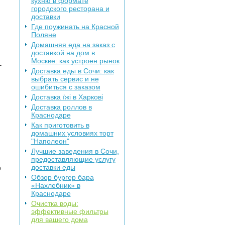
кухню в формате
городского ресторана и
доставки
Где поужинать на Красной
Поляне
Домашняя еда на заказ с
доставкой на дом в
Москве: как устроен рынок
–
Доставка еды в Сочи: как
выбрать сервис и не
ошибиться с заказом
Доставка їжі в Харкові
Доставка роллов в
Краснодаре
Как приготовить в
домашних условиях торт
"Наполеон"
Лучшие заведения в Сочи,
предоставляющие услугу
доставки еды
е
Обзор бургер бара
«Нахлебник» в
Краснодаре
Очистка воды:
эффективные фильтры
для вашего дома