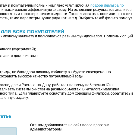
там и покупателям полный комплекс услуг, включая
подбор фильтра по
али максимально эффективную систему. На основании результатов анализов
онкретным характеристикам жидкости. Так пользователь понимает, от каких
сть, какие параметры нужно улучшать и т.д. Выбрать такой фильтр помогут
 ДЛЯ ВСЕХ ПОКУПАТЕЛЕЙ
 к личному кабинету и пользоваться разным функционалом. Полезных опций
иалов (картриджей);
 вашем доме системе;
тридж, но благодаря личному кабинету вы будете своевременно
охранять высокое качество потребляемой воды.
аснодаре и Ростове-на-Дону, работает по всему побережью Юга.
вливать системы очистки на разных объектах. В каталогах магазина
ого типа. Если планируете оснастить дом хорошим фильтром, обратитесь в
вленную задачу.
татье
Отзывы добавляются на сайт после проверки
администратором.